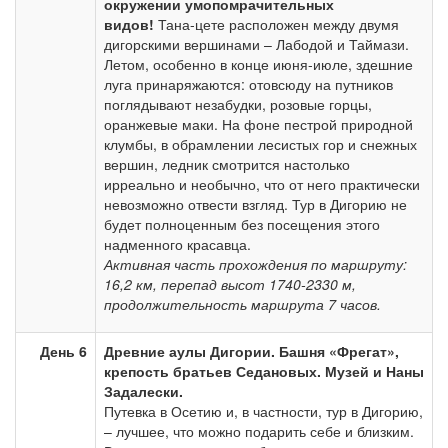
окружении умопомрачительных
видов!
Тана-цете расположен между двумя
дигорскими вершинами – Лабодой и Таймази.
Летом, особенно в конце июня-июле, здешние
луга принаряжаются: отовсюду на путников
поглядывают незабудки, розовые горцы,
оранжевые маки. На фоне пестрой природной
клумбы, в обрамлении лесистых гор и снежных
вершин, ледник смотрится настолько
ирреально и необычно, что от него практически
невозможно отвести взгляд. Тур в Дигорию не
будет полноценным без посещения этого
надменного красавца.
Активная часть прохождения по маршруту:
16,2 км, перепад высот 1740-2330 м,
продолжительность маршрута 7 часов.
День 6
Древние аулы Дигории. Башня «Фрегат»,
крепость братьев Седановых. Музей и Наны
Задалески.
Путевка в Осетию и, в частности, тур в Дигорию,
– лучшее, что можно подарить себе и близким.