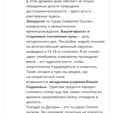
В этом древнем краю обитают не только
невиданные доселе природные
достопримечательности – здесь есть и
рукотворные чудеса.
Экскурсии
по горам Северной Осетии –
комфортное и увлекательное
времяпровождение.
Башня-фрегат и
старинные осетинские аулы
– цель
сегодняшнего дня. Постройка, издали похожая
на величественный каменный парусник,
возведена в 14-16-м столетиях. В ее стенах
царит неизбывное очарование прошедших
веков – это чудесное место, чтобы
энергетически подзарядиться и помечтать.
Также сегодня в туре мы увидим, как
на неприступной скале
возвышается
загадочная родовая башня
Седановых.
Туристам придется изрядно
поломать голову над тем, каким способом во
времена средневековья воины попадали в
крепость.
Поездки по Дигории – это та самая Осетия
налегке, без рюкзаков, поскольку не придется