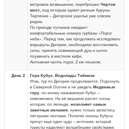
метровом возвышении, переброшен
Чертов
мост,
под которым шумят речные буруны.
Терпение – Дигорское ущелье уже совсем
рядом.
По приезде путников ожидают
комфортабельные номера турбазы «Порог
неба». Перед тем, как продолжать исследовать
маршруты Дигории, необходимо восстановить
силы, принять освежающий душ и сытно
поужинать в местном кафе.
Активная часть тура: 2 км пешком.
День 2
Гора Кубус. Водопады Таймази
Итак, тур по Дигории продолжается. Отдохнуть
в Северной Осетии и не увидеть
Медвежью
гору
, по-иному называемую Кубус –
невозможно. На её вершине растет сосна,
которая, по легенде,
исполняет самые
заветные желания
, нужно только запастись
пёстрыми лентами. Пологие склоны Кубуса
прячут еще одно чудо – источник, который
туристы наделяют волшебными свойствами.