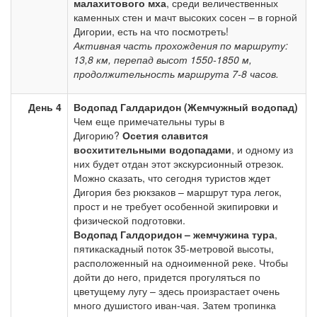
малахитового мха
, среди величественных
каменных стен и мачт высоких сосен – в горной
Дигории, есть на что посмотреть!
Активная часть прохождения по маршруту:
13,8 км, перепад высот 1550-1850 м,
продолжительность маршрута 7-8 часов.
День 4
Водопад Галдаридон (Жемчужный водопад)
Чем еще примечательны туры в
Дигорию?
Осетия славится
восхитительными водопадами
, и одному из
них будет отдан этот экскурсионный отрезок.
Можно сказать, что сегодня туристов ждет
Дигория без рюкзаков – маршрут тура легок,
прост и не требует особенной экипировки и
физической подготовки.
Водопад Галдоридон – жемчужина тура
,
пятикаскадный поток 35-метровой высоты,
расположенный на одноименной реке. Чтобы
дойти до него, придется прогуляться по
цветущему лугу – здесь произрастает очень
много душистого иван-чая. Затем тропинка