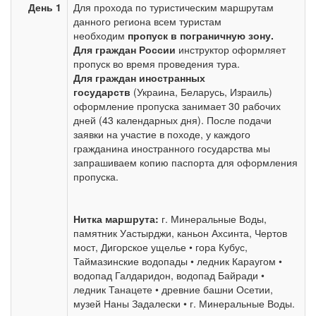
День 1
Для прохода по туристическим маршрутам
данного региона всем туристам
необходим
пропуск в пограничную зону.
Для граждан России
инструктор оформляет
пропуск во время проведения тура.
Для граждан иностранных
государств
(Украина, Беларусь, Израиль)
оформление пропуска занимает 30 рабочих
дней (43 календарных дня). После подачи
заявки на участие в походе, у каждого
гражданина иностранного государства мы
запрашиваем копию паспорта для оформления
пропуска.
Нитка маршрута:
г. Минеральные Воды,
памятник Уастырджи, каньон Ахсинта, Чертов
мост, Дигорское ущелье • гора Кубус,
Таймазинские водопады • ледник Караугом •
водопад Галдаридон, водопад Байради •
ледник Танацете • древние башни Осетии,
музей Наны Задалески • г. Минеральные Воды.