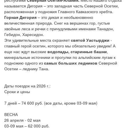
республики
Северная Осетия-Алания.
Место нашего отдыха
называется Дигория – это западная часть Северной Осетии,
расположенная у подножия Главного Кавказского хребта.
Горная Дигория
– это дикая и необыкновенно
величественная природа. Снег на вершинах гор, густые
хвойные леса и речки с причудливыми именами Танадон,
Гебидон, Харесидон.
Эти удивительные места охраняет
святой Уастырджи
-
главный герой осетин, которого мы обязательно увидим! А
еще нас ждут высокие
водопады, старинные башни
,
минеральные источники и прогулки по альпийским лугам к
подножию одного из
самых больших ледников
Северной
Осетии – леднику Тана.
Даты поездок на 2026 г.:
Сроки и цены
7 дней – 74 600 руб. (все даты, кроме 03-09 мая)
ВЕСНА
26 апреля - 02 мая
03-09 мая – 62 000 руб.