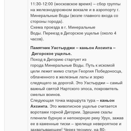
11:30-12:00 (московское время) – сбор группы
на железнодорожном вокзале и в аэропорту г.
Минеральные Воды (возле главного входа со
стороны города).
Схема проезда в г. Минеральные
Воды. Переезд в Дигорское ущелье (около 4
часов).
Памятник Уастырджи
–
каньон Ахсинта
–
Дигорское ущелье.
Поход в Дигорию стартует из
города
Минеральные Воды. Путь к искомой
цели лежит мимо статуи Георгия Победоносца,
облаченного в железные латы и зорко
следящего за дорогой. Это Уастырджи – самый
важный святой Нартского эпоса, покровитель
смелых воинов.
Следующая точка маршрута тура –
каньон
Ахсинта
. Это живописное ущелье считается
воротами горной Дигории. Здешние скалы
пленили бурную и непокорную реку Урух, зажав
ее в каменные тиски – зрелище невероятное и
захватывающее! Через теснину, на 80-