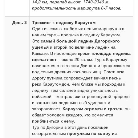
14,2 км, перепад высот 1740-2340 м,
продолжительность маршрута 6-7 часов.
День 3
Треккинг к леднику Караугом
Один из самых любимых пеших маршрутов в
нашем туре – прогулка к леднику Караугом.
Это
самый большой ледник Дигорского
ущелья
и второй по величине ледник на
Кавказе. В настоящее время п
лощадь ледника
впечатляет
– около 20 кв. км. Тур к Караугому
начинается от селения Дзинага и продолжается
под сенью древних сосновых чащ. Почти всю
дорогу путника сопровождает вечная песнь
реки Караугомдон. Чем ближе мы подходим к
леднику, тем сильнее видна уникальность
пейзажей – контраст животрепещущей природы
и застывших ледяных глыб удивляет и
завораживает.
Караугом огромен и грозен
, он
обдает холодом каждого, кто осмелится
приблизиться к нему.
Тур по Дигории в этот день посвящен
созерцательным
прогулкам по ковру из