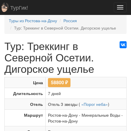
ТурГик!
Toggl
navig
Туры из Ростова-на-Дону
Россия
Тур: Треккинг в Северной Осетии. Дигорское ущелье
Тур: Треккинг в
Северной Осетии.
Дигорское ущелье
58800
₽
Цена
Длительность
7 дней
Отель
Отель 3 звезды (
«Порог неба»
)
Маршрут
Ростов-на-Дону
-
Минеральные Воды
-
Ростов-на-Дону