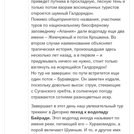
приведет путника в прохладную, лесную тень и
только потом взорам восхищенных туристов
откроется шумный Галдоридон.
Помимо общепринятого названия, участники
туров по национальному биосферному
заповеднику «Алания» дали водопаду еще два
имени – Жемчужный и поток Крошкина. Во
втором случае наименование объясняет
трагическая история, произошедшая здесь
несколько лет назад, а в первом – и
придумывать ничего не нужно, стоит только
взглянуть на искрящийся Галдоридон!
Но тур не завершен: по пути встретится еще
один поток – Буравидон. Он заметен издали,
поскольку довольно высок: струи, стекающие
с Суганского хребта, в солнечную погоду
отражаются сотнями разноцветных искр.
Завершает в этот день наш увлекательный тур
треккинг в Дигорию
поход к водопаду
Байради.
Этот водопад иногда называют по
имени реки, питающей его – Хуракомидон, а
порой величают Шумным. И то, и другое имя