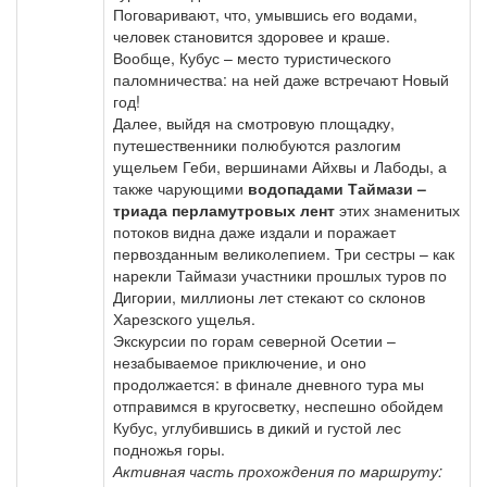
Поговаривают, что, умывшись его водами,
человек становится здоровее и краше.
Вообще, Кубус – место туристического
паломничества: на ней даже встречают Новый
год!
Далее, выйдя на смотровую площадку,
путешественники полюбуются разлогим
ущельем Геби, вершинами Айхвы и Лабоды, а
также чарующими
водопадами Таймази –
триада перламутровых лент
этих знаменитых
потоков видна даже издали и поражает
первозданным великолепием. Три сестры – как
нарекли Таймази участники прошлых туров по
Дигории, миллионы лет стекают со склонов
Харезского ущелья.
Экскурсии по горам северной Осетии –
незабываемое приключение, и оно
продолжается: в финале дневного тура мы
отправимся в кругосветку, неспешно обойдем
Кубус, углубившись в дикий и густой лес
подножья горы.
Активная часть прохождения по маршруту: