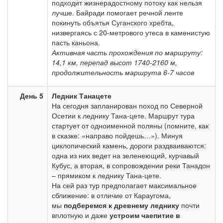
подходит жизнерадостному потоку как нельзя
лучше. Байради помогает речной ленте
покинуть объятья Суганского хребта,
низвергаясь с 20-метрового утеса в каменистую
пасть каньона.
Активная часть прохождения по маршруту:
14,1 км, перепад высот 1740-2160 м,
продолжительность маршрута 6-7 часов
День 5
Ледник Танацете
На сегодня запланирован поход по Северной
Осетии к леднику Тана-цете. Маршрут тура
стартует от одноименной поляны (помните, как
в сказке: «направо пойдешь…»). Минуя
циклопический камень, дороги раздваиваются:
одна из них ведет на зеленеющий, курчавый
Кубус, а вторая, в сопровождении реки Танадон
– прямиком к леднику Тана-цете.
На сей раз тур предполагает максимальное
сближение: в отличие от Караугома,
мы
подберемся к древнему леднику
почти
вплотную и даже
устроим чаепитие
в