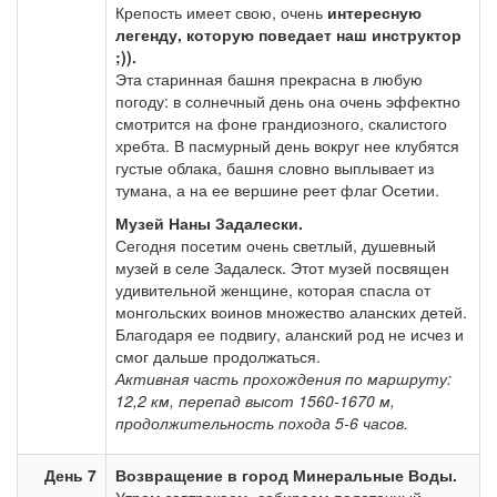
Крепость имеет свою, очень
интересную
легенду, которую поведает наш инструктор
;)).
Эта старинная башня прекрасна в любую
погоду: в солнечный день она очень эффектно
смотрится на фоне грандиозного, скалистого
хребта. В пасмурный день вокруг нее клубятся
густые облака, башня словно выплывает из
тумана, а на ее вершине реет флаг Осетии.
Музей Наны Задалески.
Сегодня посетим очень светлый, душевный
музей в селе Задалеск. Этот музей посвящен
удивительной женщине, которая спасла от
монгольских воинов множество аланских детей.
Благодаря ее подвигу, аланский род не исчез и
смог дальше продолжаться.
Активная часть прохождения по маршруту:
12,2 км, перепад высот 1560-1670 м,
продолжительность похода 5-6 часов.
День 7
Возвращение в город Минеральные Воды.