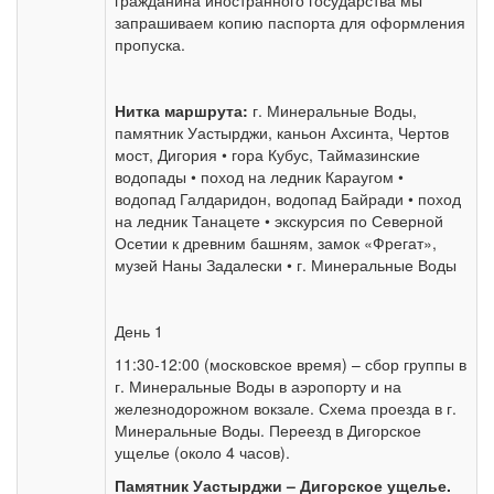
гражданина иностранного государства мы
запрашиваем копию паспорта для оформления
пропуска.
Нитка маршрута:
г. Минеральные Воды,
памятник Уастырджи, каньон Ахсинта, Чертов
мост, Дигория • гора Кубус, Таймазинские
водопады • поход на ледник Караугом •
водопад Галдаридон, водопад Байради • поход
на ледник Танацете • экскурсия по Северной
Осетии к древним башням, замок «Фрегат»,
музей Наны Задалески • г. Минеральные Воды
День 1
11:30-12:00 (московское время) – сбор группы в
г. Минеральные Воды в аэропорту и на
железнодорожном вокзале. Схема проезда в г.
Минеральные Воды. Переезд в Дигорское
ущелье (около 4 часов).
Памятник Уастырджи –
Дигорское ущелье.