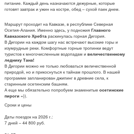
питание. Каждый день назначаются дежурные, которые
готовят завтрак и ужин на костре, обед – сухой паек днем.
Маршрут проходит на Кавказе, в республике Северная
Осетия-Алания. Именно здесь, у подножия
Главного
Кавказского Хребта
раскинулась горная Дигория.
В Дигории на каждом шагу нас встречают высокие горы и
изумрудные реки. Комфортные горные тропинки ведут
туристов к многочисленным водопадам и
величественному
леднику Тана!
В Дигории можно не только любоваться величественной
природой, но и прикоснуться к тайнам прошлого. В нашей
программе запланирован джипинг в древние села, к
старинным осетинским башням.
А еще мы обязательно попробуем знаменитые
осетинские
пироги
=)).
Сроки и цены
Даты поездок на 2026 г.:
7 дней – 44 800 руб.