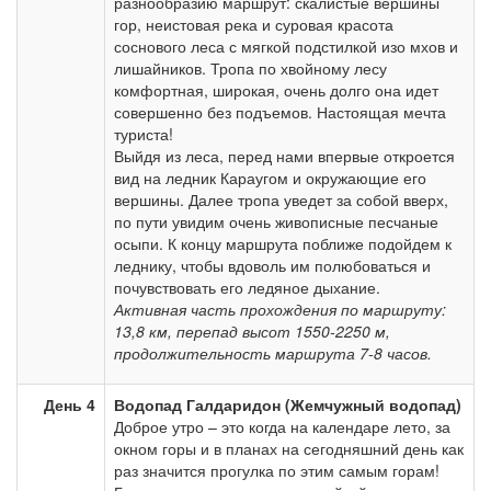
разнообразию маршрут: скалистые вершины
гор, неистовая река и суровая красота
соснового леса с мягкой подстилкой изо мхов и
лишайников. Тропа по хвойному лесу
комфортная, широкая, очень долго она идет
совершенно без подъемов. Настоящая мечта
туриста!
Выйдя из леса, перед нами впервые откроется
вид на ледник Караугом и окружающие его
вершины. Далее тропа уведет за собой вверх,
по пути увидим очень живописные песчаные
осыпи. К концу маршрута поближе подойдем к
леднику, чтобы вдоволь им полюбоваться и
почувствовать его ледяное дыхание.
Активная часть прохождения по маршруту:
13,8 км, перепад высот 1550-2250 м,
продолжительность маршрута 7-8 часов.
День 4
Водопад Галдаридон (Жемчужный водопад)
Доброе утро – это когда на календаре лето, за
окном горы и в планах на сегодняшний день как
раз значится прогулка по этим самым горам!