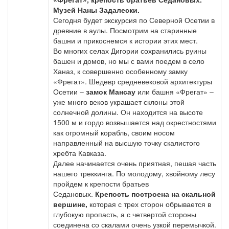
Музей Наны Задалески.
Сегодня будет экскурсия по Северной Осетии в
древние в аулы. Посмотрим на старинные
башни и прикоснемся к истории этих мест.
Во многих селах Дигории сохранились руины
башен и домов, но мы с вами поедем в село
Ханаз, к совершенно особенному замку
«Фрегат». Шедевр средневековой архитектуры
Осетии –
замок Мансау
или башня «Фрегат» –
уже много веков украшает склоны этой
солнечной долины. Он находится на высоте
1500 м и гордо возвышается над окрестностями
как огромный корабль, своим носом
направленный на высшую точку скалистого
хребта Кавказа.
Далее начинается очень приятная, пешая часть
нашего треккинга. По молодому, хвойному лесу
пройдем к крепости братьев
Седановых.
Крепость построена на скальной
вершине,
которая с трех сторон обрывается в
глубокую пропасть, а с четвертой стороны
соединена со скалами очень узкой перемычкой.