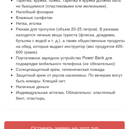
Тарелка, кружка, ложка. Тарелка и кружка должны быть
не бьющимися (пластиковыми или железными).
Налобный фонарик
Влажные салфетки
Нитка, иголка
Рюкзак для прогулок (объем 20-25 литров). В рюкзаке
находятся личные вещи туриста (флиска, дождевик,
бутылка с водой и т. д.), а также общественные продукты
на обед, которые выдает инструктор (вес продуктов 400-
600 грамм).
Портативное зарядное устройство Power Bank для
подзарядки мобильного телефона (не обязательно)
Солнцезащитный крем, гигиеническая помада
Защитный крем от укусов насекомых. По вечерам могут
быть комары. Клещей нет.
Наличные деньги
Индивидуальная аптечка. Обязательно: эластичный
бинт, пластырь.
Оставить заявку на этот тур