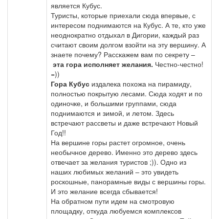
является Кубус.
Туристы, которые приехали сюда впервые, с
интересом поднимаются на Кубус. А те, кто уже
неоднократно отдыхал в Дигории, каждый раз
считают своим долгом взойти на эту вершину. А
знаете почему? Расскажем вам по секрету –
эта гора исполняет желания.
Честно-честно!
=))
Гора Кубус
издалека похожа на пирамиду,
полностью покрытую лесами. Сюда ходят и по
одиночке, и большими группами, сюда
поднимаются и зимой, и летом. Здесь
встречают рассветы и даже встречают Новый
Год!!
На вершине горы растет огромное, очень
необычное дерево. Именно это дерево здесь
отвечает за желания туристов ;)). Одно из
наших любимых желаний – это увидеть
роскошные, панорамные виды с вершины горы.
И это желание всегда сбывается!
На обратном пути идем на смотровую
площадку, откуда любуемся комплексов