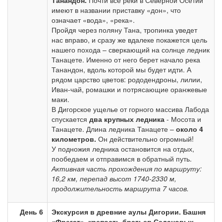
Танандон.
Почти все реки в Северной Осетии
имеют в названии приставку «дон», что
означает «вода», «река».
Пройдя через поляну Тана, тропинка уведет
нас вправо, и сразу же вдалеке покажется цель
нашего похода – сверкающий на солнце ледник
Танацете. Именно от него берет начало река
Танандон, вдоль которой мы будет идти. А
рядом царство цветов: рододендроны, лилии,
Иван-чай, ромашки и потрясающие оранжевые
маки.
В Дигорское ущелье от горного массива Лабода
спускается
два крупных ледника
- Мосота и
Танацете. Длина ледника Танацете –
около 4
километров.
Он действительно огромный!
У подножия ледника остановится на отдых,
пообедаем и отправимся в обратный путь.
Активная часть прохождения по маршруту:
16,2 км, перепад высот 1740-2330 м,
продолжительность маршрута 7 часов.
День 6
Экскурсия в древние аулы Дигории. Башня
«Фрегат», крепость братьев Седановых.