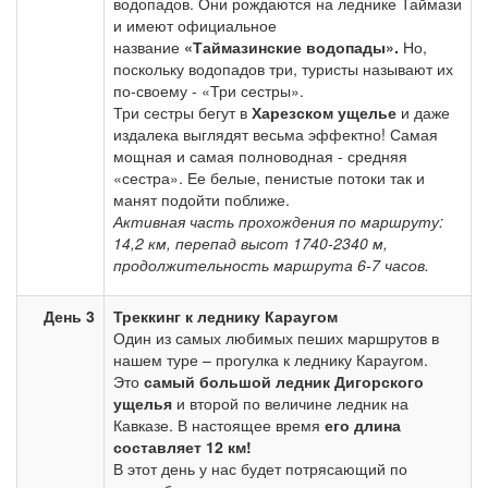
водопадов. Они рождаются на леднике Таймази
и имеют официальное
название
«Таймазинские водопады».
Но,
поскольку водопадов три, туристы называют их
по-своему - «Три сестры».
Три сестры бегут в
Харезском ущелье
и даже
издалека выглядят весьма эффектно! Самая
мощная и самая полноводная - средняя
«сестра». Ее белые, пенистые потоки так и
манят подойти поближе.
Активная часть прохождения по маршруту:
14,2 км, перепад высот 1740-2340 м,
продолжительность маршрута 6-7 часов.
День 3
Треккинг к леднику Караугом
Один из самых любимых пеших маршрутов в
нашем туре – прогулка к леднику Караугом.
Это
самый большой ледник Дигорского
ущелья
и второй по величине ледник на
Кавказе. В настоящее время
его длина
составляет 12 км!
В этот день у нас будет потрясающий по