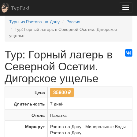
ТурГик!
Toggl
navig
Туры из Ростова-на-Дону
Россия
Тур: Горный лагерь в Северной Осетии. Дигорское
ущелье
Тур: Горный лагерь в
Северной Осетии.
Дигорское ущелье
35800
₽
Цена
Длительность
7 дней
Отель
Палатка
Маршрут
Ростов-на-Дону
-
Минеральные Воды
-
Ростов-на-Дону