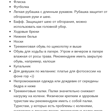
Флиска
Футболка
Легкая рубашка с длинным рукавом. Рубашка защитит от
обгорания руки и шею.
Бафф. Защищает шею от обгорания, можно
использовать как головной убор.
Ходовые брюки
Нижнее белье
Носки
Треккинговая обувь по щиколотку и выше
Обувь для ходьбы в лагере. Утром и вечером в лагере
влажная от росы трава. Рекомендуем иметь закрытую
обувь, например, калоши
Купальник
Для девушек по желанию: платье для фотосессии на
фоне гор =))
Непромокаемая одежда или дождевик от середины
бедра и ниже
Треккинговые палки. Палки значительно снижают
нагрузку на колени. Физически крепким и здоровым
туристам мы рекомендуем иметь с собой палки.
Туристам, у которых есть проблемы с коленями,
суставами и лишним весом, треккинговые палки иметь