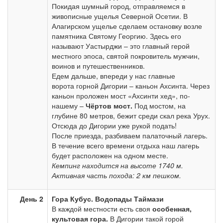
Покидая шумный город, отправляемся в
живописные ущелья Северной Осетии. В
Алагирском ущелье сделаем остановку возле
памятника Святому Георгию. Здесь его
называют Уастырджи – это главный герой
местного эпоса, святой покровитель мужчин,
воинов и путешественников.
Едем дальше, впереди у нас главные
ворота горной Дигории – каньон Ахсинта. Через
каньон проложен мост «Ахсинти хед», по-
нашему –
Чёртов мост.
Под мостом, на
глубине 80 метров, бежит среди скал река Урух.
Отсюда до Дигории уже рукой подать!
После приезда, разбиваем палаточный лагерь.
В течение всего времени отдыха наш лагерь
будет расположен на одном месте.
Кемпинг находится на высоте 1740 м.
Активная часть похода: 2 км пешком.
День 2
Гора Кубус. Водопады Таймази
В каждой местности есть своя
особенная,
культовая гора.
В Дигории такой горой