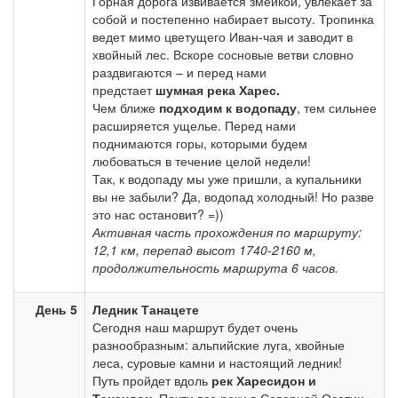
Горная дорога извивается змейкой, увлекает за
собой и постепенно набирает высоту. Тропинка
ведет мимо цветущего Иван-чая и заводит в
хвойный лес. Вскоре сосновые ветви словно
раздвигаются – и перед нами
предстает
шумная река Харес.
Чем ближе
подходим к водопаду
, тем сильнее
расширяется ущелье. Перед нами
поднимаются горы, которыми будем
любоваться в течение целой недели!
Так, к водопаду мы уже пришли, а купальники
вы не забыли? Да, водопад холодный! Но разве
это нас остановит? =))
Активная часть прохождения по маршруту:
12,1 км, перепад высот 1740-2160 м,
продолжительность маршрута 6 часов.
День 5
Ледник Танацете
Сегодня наш маршрут будет очень
разнообразным: альпийские луга, хвойные
леса, суровые камни и настоящий ледник!
Путь пройдет вдоль
рек Харесидон и