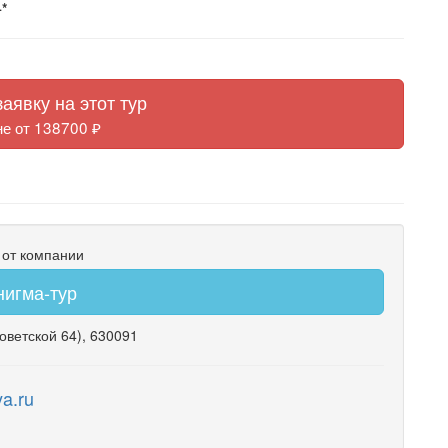
*
аявку на этот тур
не от 138700 ₽
 от компании
нигма-тур
оветской 64)
, 630091
a.ru