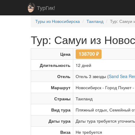
ТурГик!
Туры из Новосибирска
Таиланд
Тур: Самуи 
Тур: Самуи из Ново
138700
₽
Цена
Длительность
12 дней
Отель
Отель 3 звезды (
Sand Sea Res
Маршрут
Новосибирск
-
Город Пхукет
Страны
Таиланд
Вид тура
Пляжный отдых
,
Семейный о
Даты тура
Даты тура требуется уточнит
Виза
Не требуется