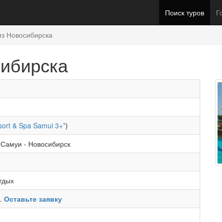
Поиск туров
Г
из Новосибирска
сибирска
ort & Spa Samui 3+*
)
-
Самуи
-
Новосибирск
тдых
ь.
Оставьте заявку