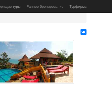
орящие туры
Раннее бронирование
Турфирмы