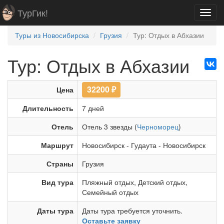
ТурГик!
Toggl
navig
Туры из Новосибирска
Грузия
Тур: Отдых в Абхазии
Тур: Отдых в Абхазии
32200
₽
Цена
Длительность
7 дней
Отель
Отель 3 звезды (
Черноморец
)
Маршрут
Новосибирск
-
Гудаута
-
Новосибирск
Страны
Грузия
Вид тура
Пляжный отдых
,
Детский отдых
,
Семейный отдых
Даты тура
Даты тура требуется уточнить.
Оставьте заявку