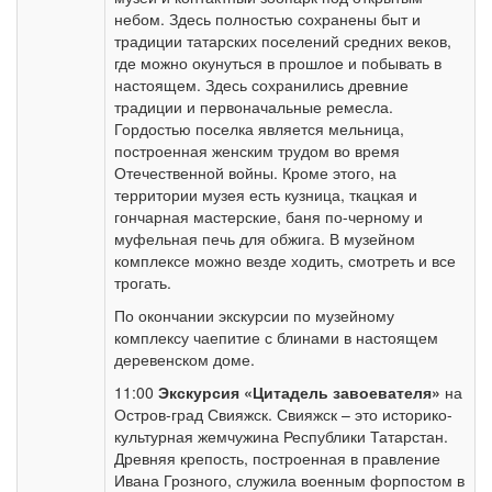
небом. Здесь полностью сохранены быт и
традиции татарских поселений средних веков,
где можно окунуться в прошлое и побывать в
настоящем. Здесь сохранились древние
традиции и первоначальные ремесла.
Гордостью поселка является мельница,
построенная женским трудом во время
Отечественной войны. Кроме этого, на
территории музея есть кузница, ткацкая и
гончарная мастерские, баня по-черному и
муфельная печь для обжига. В музейном
комплексе можно везде ходить, смотреть и все
трогать.
По окончании экскурсии по музейному
комплексу чаепитие с блинами в настоящем
деревенском доме.
11:00
Экскурсия «Цитадель завоевателя»
на
Остров-град Свияжск. Свияжск – это историко-
культурная жемчужина Республики Татарстан.
Древняя крепость, построенная в правление
Ивана Грозного, служила военным форпостом в