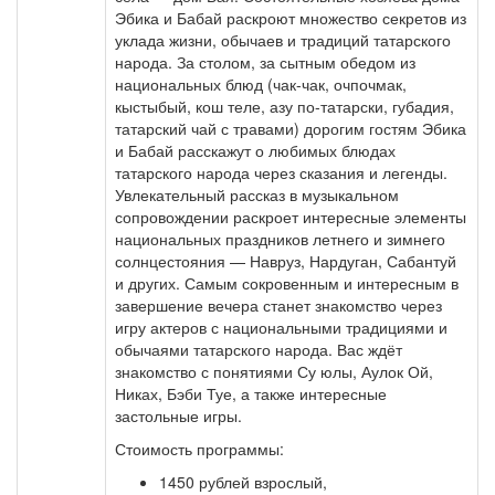
Эбика и Бабай раскроют множество секретов из
уклада жизни, обычаев и традиций татарского
народа. За столом, за сытным обедом из
национальных блюд (чак-чак, очпочмак,
кыстыбый, кош теле, азу по-татарски, губадия,
татарский чай с травами) дорогим гостям Эбика
и Бабай расскажут о любимых блюдах
татарского народа через сказания и легенды.
Увлекательный рассказ в музыкальном
сопровождении раскроет интересные элементы
национальных праздников летнего и зимнего
солнцестояния — Навруз, Нардуган, Сабантуй
и других. Самым сокровенным и интересным в
завершение вечера станет знакомство через
игру актеров с национальными традициями и
обычаями татарского народа. Вас ждёт
знакомство с понятиями Су юлы, Аулок Ой,
Никах, Бэби Туе, а также интересные
застольные игры.
Стоимость программы:
1450 рублей взрослый,