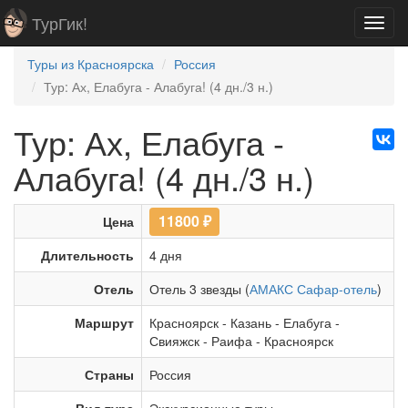
ТурГик!
Toggl
navig
Туры из Красноярска
Россия
Тур: Ах, Елабуга - Алабуга! (4 дн./3 н.)
Тур: Ах, Елабуга -
Алабуга! (4 дн./3 н.)
11800
₽
Цена
Длительность
4 дня
Отель
Отель 3 звезды (
АМАКС Сафар-отель
)
Маршрут
Красноярск
-
Казань
-
Елабуга
-
Свияжск
-
Раифа
-
Красноярск
Страны
Россия