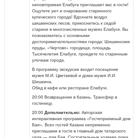
неповторимая Елабуга приглашает вас в гости!
Ощутите уют и очарование старинного
купеческого города! Вдохните воздух
шишкинских лесов, прикоснитесь к седой
старине в многочисленных музеях Елабуги. Вы
познакомитесь с основными
достопримечательностями города: Шишкинские
пруды, «Чертово» городище, площадь
Тысячелетия Елабуги, проедете по старинным
улочкам города.
В программу экскурсии входит посещение
музея М.И. Цветаевой и дома-музея И.И.
Шишкина.
Обед в кафе или ресторане Елабуги.
20:00 Возвращение в Казань. Трансфер в
гостиницу.
20:00
Дополнительно:
Авторская
интерактивная программа «Гостеприимный дом
Бая». Всех гостей Казани непременно
приглашаем в гости в главный дом татарского
села — дом Бая. Состоятельные хозяева дома