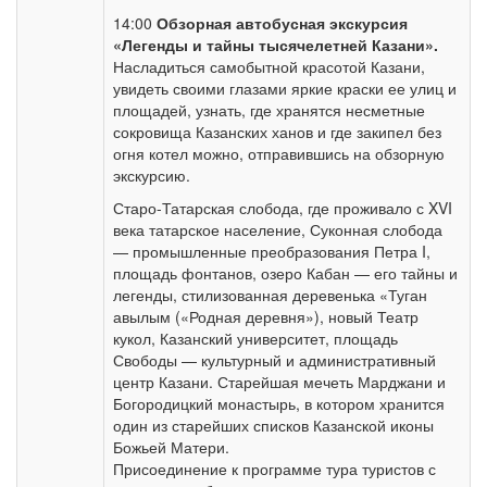
14:00
Обзорная автобусная экскурсия
«Легенды и тайны тысячелетней Казани».
Насладиться самобытной красотой Казани,
увидеть своими глазами яркие краски ее улиц и
площадей, узнать, где хранятся несметные
сокровища Казанских ханов и где закипел без
огня котел можно, отправившись на обзорную
экскурсию.
Старо-Татарская слобода, где проживало с XVI
века татарское население, Суконная слобода
— промышленные преобразования Петра I,
площадь фонтанов, озеро Кабан — его тайны и
легенды, стилизованная деревенька «Туган
авылым («Родная деревня»), новый Театр
кукол, Казанский университет, площадь
Свободы — культурный и административный
центр Казани. Старейшая мечеть Марджани и
Богородицкий монастырь, в котором хранится
один из старейших списков Казанской иконы
Божьей Матери.
Присоединение к программе тура туристов с