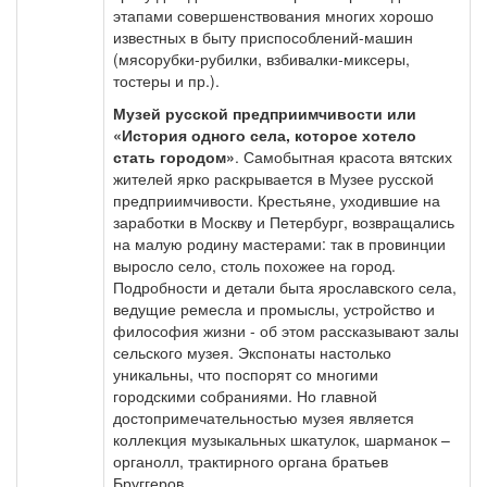
этапами совершенствования многих хорошо
известных в быту приспособлений-машин
(мясорубки-рубилки, взбивалки-миксеры,
тостеры и пр.).
Музей русской предприимчивости или
«История одного села, которое хотело
стать городом»
. Самобытная красота вятских
жителей ярко раскрывается в Музее русской
предприимчивости. Крестьяне, уходившие на
заработки в Москву и Петербург, возвращались
на малую родину мастерами: так в провинции
выросло село, столь похожее на город.
Подробности и детали быта ярославского села,
ведущие ремесла и промыслы, устройство и
философия жизни - об этом рассказывают залы
сельского музея. Экспонаты настолько
уникальны, что поспорят со многими
городскими собраниями. Но главной
достопримечательностью музея является
коллекция музыкальных шкатулок, шарманок –
органолл, трактирного органа братьев
Бруггеров.