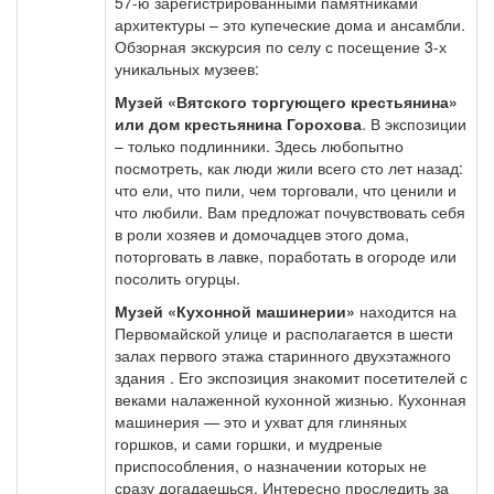
57-ю зарегистрированными памятниками
архитектуры – это купеческие дома и ансамбли.
Обзорная экскурсия по селу с посещение 3-х
уникальных музеев:
Музей «Вятского торгующего крестьянина»
или дом крестьянина Горохова
. В экспозиции
– только подлинники. Здесь любопытно
посмотреть, как люди жили всего сто лет назад:
что ели, что пили, чем торговали, что ценили и
что любили. Вам предложат почувствовать себя
в роли хозяев и домочадцев этого дома,
поторговать в лавке, поработать в огороде или
посолить огурцы.
Музей «Кухонной машинерии»
находится на
Первомайской улице и располагается в шести
залах первого этажа старинного двухэтажного
здания . Его экспозиция знакомит посетителей с
веками налаженной кухонной жизнью. Кухонная
машинерия — это и ухват для глиняных
горшков, и сами горшки, и мудреные
приспособления, о назначении которых не
сразу догадаешься. Интересно проследить за