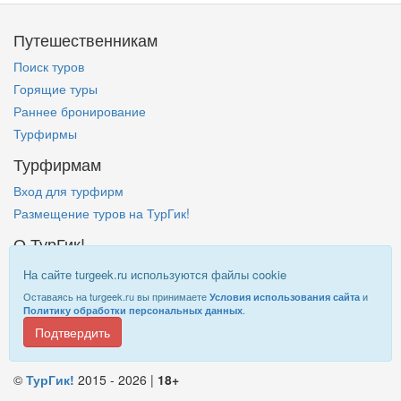
Путешественникам
Поиск туров
Горящие туры
Раннее бронирование
Турфирмы
Турфирмам
Вход для турфирм
Размещение туров на ТурГик!
О ТурГик!
Кто такой ТурГик?
На сайте turgeek.ru используются файлы cookie
Правовая информация
Оставаясь на turgeek.ru вы принимаете
и
Условия использования сайта
.
Политику обработки персональных данных
Подтвердить
Информация на
TurGeek.ru
не является офертой!
©
ТурГик!
2015 - 2026 |
18+