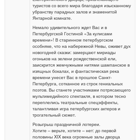
туристов со всего мира благодаря изысканному
убранству парадных залов и знаменитой
Янтарной комнате.
Немало удивительного ждет Вас и в
Петербургской Гостиной «За кулисами
времени»! В старинном петербургском
особняке, что на набережной Невы, оживет дух
новогодней сказки: замерцают мириады
огоньков на зелени рождественской ели,
заискрится жемчужными нитями шампанское в
изящных бокалах, и фантастическая река
времени унесет Вас в прошлое Санкт-
Петербурга, сотканное из строк гениальных
поэтов. Вы станете участниками потрясающего
мультимедийного спектакля, в котором тесно
переплелись театральные спецэффекты,
талантливая игра петербургских актеров и
трогательный сюжет.
Розыгрыш праздничной лотереи.
Хотите – верьте, хотите – нет: до первой
половины XIX века огромные залы дворца