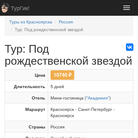
ТурГик!
Toggl
navig
Туры из Красноярска
Россия
Тур: Под рождественской звездой
Тур: Под
рождественской звездой
10740
₽
Цена
Длительность
5 дней
Отель
Мини-гостиница (
"Академия"
)
Маршрут
Красноярск
-
Санкт-Петербург
-
Красноярск
Страны
Россия