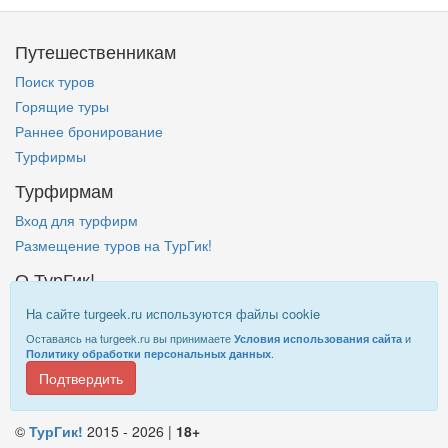
Путешественникам
Поиск туров
Горящие туры
Раннее бронирование
Турфирмы
Турфирмам
Вход для турфирм
Размещение туров на ТурГик!
О ТурГик!
Кто такой ТурГик?
На сайте turgeek.ru используются файлы cookie
Правовая информация
Оставаясь на turgeek.ru вы принимаете
и
Условия использования сайта
.
Политику обработки персональных данных
Подтвердить
Информация на
TurGeek.ru
не является офертой!
©
ТурГик!
2015 - 2026 |
18+