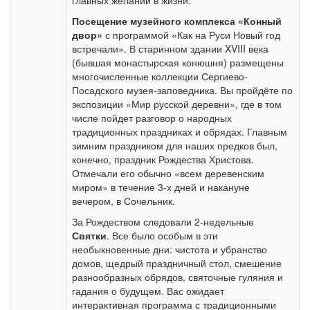
главных желаний в жизни.
Посещение музейного комплекса «Конный
двор»
с программой «Как на Руси Новый год
встречали». В старинном здании XVIII века
(бывшая монастырская конюшня) размещены
многочисленные коллекции Сергиево-
Посадского музея-заповедника. Вы пройдёте по
экспозиции «Мир русской деревни», где в том
числе пойдет разговор о народных
традиционных праздниках и обрядах. Главным
зимним праздником для наших предков был,
конечно, праздник Рождества Христова.
Отмечали его обычно «всем деревенским
миром» в течение 3-х дней и накануне
вечером, в Сочельник.
За Рождеством следовали 2-недельные
Святки
. Все было особым в эти
необыкновенные дни: чистота и убранство
домов, щедрый праздничный стол, смешение
разнообразных обрядов, святочные гуляния и
гадания о будущем. Вас ожидает
интерактивная программа с традиционными