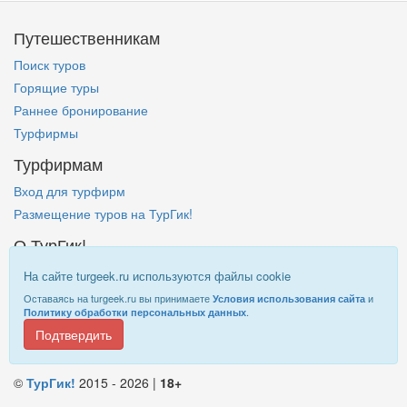
Путешественникам
Поиск туров
Горящие туры
Раннее бронирование
Турфирмы
Турфирмам
Вход для турфирм
Размещение туров на ТурГик!
О ТурГик!
Кто такой ТурГик?
На сайте turgeek.ru используются файлы cookie
Правовая информация
Оставаясь на turgeek.ru вы принимаете
и
Условия использования сайта
.
Политику обработки персональных данных
Подтвердить
Информация на
TurGeek.ru
не является офертой!
©
ТурГик!
2015 - 2026 |
18+