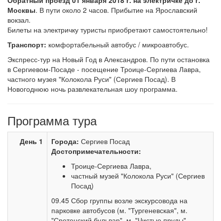
Обратный проезд 01 января 2018 г. на электричке до г.
Москвы
. В пути около 2 часов. Прибытие на Ярославский
вокзал.
Билеты на электричку туристы приобретают самостоятельно!
Транспорт:
комфортабельный автобус / микроавтобус.
Экспресс-тур на Новый Год в Александров. По пути остановка
в Сергиевом-Посаде - посещение Троице-Сергиева Лавра,
частного музея "Колокола Руси" (Сергиев Посад). В
Новогоднюю ночь развлекательная шоу программа.
Программа тура
День 1
Города:
Сергиев Посад
Достопримечательности:
Троице-Сергиева Лавра,
частный музей "Колокола Руси" (Сергиев
Посад)
09.45 Сбор группы возле экскурсовода на
парковке автобусов (м. "Тургеневская", м.
"Сретенский бульвар", м. "Чистые пруды" -