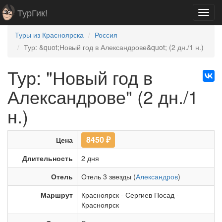
ТурГик!
Toggl
navig
Туры из Красноярска
Россия
Тур: &quot;Новый год в Александрове&quot; (2 дн./1 н.)
Тур: "Новый год в
Александрове" (2 дн./1
н.)
8450
₽
Цена
Длительность
2 дня
Отель
Отель 3 звезды (
Александров
)
Маршрут
Красноярск
-
Сергиев Посад
-
Красноярск