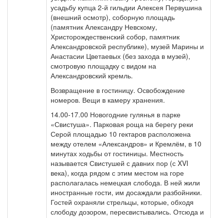
усадьбу купца 2-й гильдии Алексея Первушина
(внешний осмотр), соборную площадь
(памятник Александру Невскому,
Христорождественский собор, памятник
Александровской республике), музей Марины и
Анастасии Цветаевых (без захода в музей),
смотровую площадку с видом на
Александровский кремль.
Возвращение в гостиницу. Освобождение
номеров. Вещи в камеру хранения.
14.00-17.00 Новогодние гулянья в парке
«Свистуша». Парковая роща на берегу реки
Серой площадью 10 гектаров расположена
между отелем «Александров» и Кремлём, в 10
минутах ходьбы от гостиницы. Местность
называется Свистушей с давних пор (с XVI
века), когда рядом с этим местом на горе
располагалась немецкая слобода. В ней жили
иностранные гости, им досаждали разбойники.
Гостей охраняли стрельцы, которые, обходя
слободу дозором, пересвистывались. Отсюда и