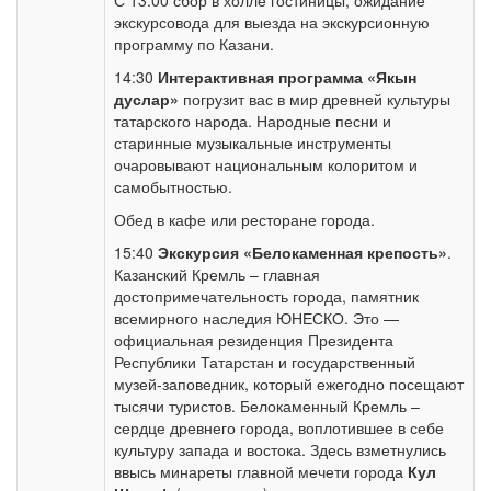
С 13:00 сбор в холле гостиницы, ожидание
экскурсовода для выезда на экскурсионную
программу по Казани.
14:30
Интерактивная программа «Якын
дуслар»
погрузит вас в мир древней культуры
татарского народа. Народные песни и
старинные музыкальные инструменты
очаровывают национальным колоритом и
самобытностью.
Обед в кафе или ресторане города.
15:40
Экскурсия «Белокаменная крепость»
.
Казанский Кремль – главная
достопримечательность города, памятник
всемирного наследия ЮНЕСКО. Это —
официальная резиденция Президента
Республики Татарстан и государственный
музей-заповедник, который ежегодно посещают
тысячи туристов. Белокаменный Кремль –
сердце древнего города, воплотившее в себе
культуру запада и востока. Здесь взметнулись
ввысь минареты главной мечети города
Кул