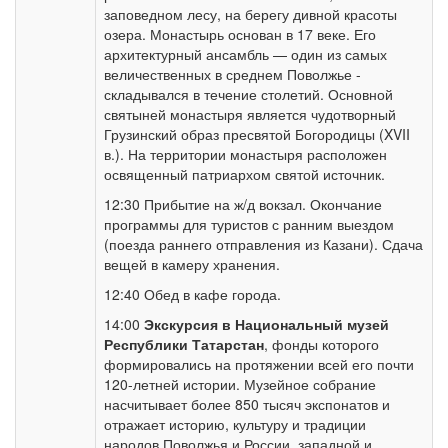
заповедном лесу, на берегу дивной красоты
озера. Монастырь основан в 17 веке. Его
архитектурный ансамбль — один из самых
величественных в среднем Поволжье -
складывался в течение столетий. Основной
святыней монастыря является чудотворный
Грузинский образ пресвятой Богородицы (XVII
в.). На территории монастыря расположен
освященный патриархом святой источник.
12:30 Прибытие на ж/д вокзал. Окончание
программы для туристов с ранним выездом
(поезда раннего отправления из Казани). Сдача
вещей в камеру хранения.
12:40 Обед в кафе города.
14:00
Экскурсия в Национальный музей
Республики Татарстан
, фонды которого
формировались на протяжении всей его почти
120-летней истории. Музейное собрание
насчитывает более 850 тысяч экспонатов и
отражает историю, культуру и традиции
народов Поволжья и России, западной и