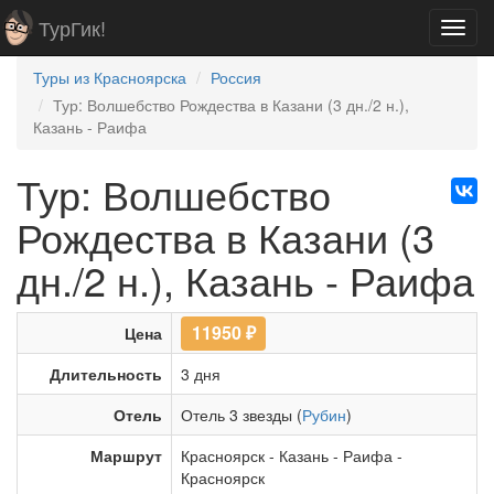
ТурГик!
Toggl
navig
Туры из Красноярска
Россия
Тур: Волшебство Рождества в Казани (3 дн./2 н.),
Казань - Раифа
Тур: Волшебство
Рождества в Казани (3
дн./2 н.), Казань - Раифа
11950
₽
Цена
Длительность
3 дня
Отель
Отель 3 звезды (
Рубин
)
Маршрут
Красноярск
-
Казань
-
Раифа
-
Красноярск