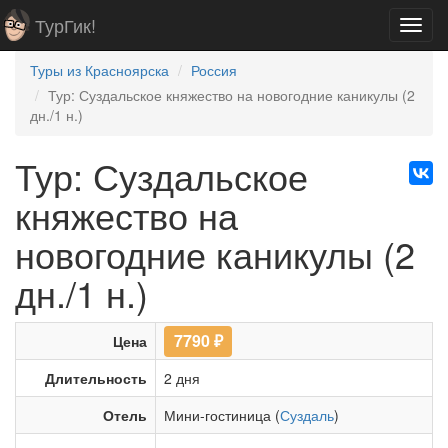
ТурГик!
Toggl
navig
Туры из Красноярска
Россия
Тур: Суздальское княжество на новогодние каникулы (2
дн./1 н.)
Тур: Суздальское
княжество на
новогодние каникулы (2
дн./1 н.)
7790
₽
Цена
Длительность
2 дня
Отель
Мини-гостиница (
Суздаль
)