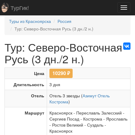
ТурГик!
Toggl
navig
Туры из Красноярска
Россия
Тур: Северо-Восточная Русь (3 дн./2 н.)
Тур: Северо-Восточная
Русь (3 дн./2 н.)
10290
₽
Цена
Длительность
3 дня
Отель
Отель 3 звезды (
Азимут Отель
Кострома
)
Маршрут
Красноярск
-
Переславль Залесский
-
Сергиев Посад
-
Кострома
-
Ярославль
-
Ростов Великий
-
Суздаль
-
Красноярск