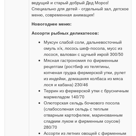
ведущий и старый добрый Дед Мороз!
Специально для детей - отдельный зал, детское
меню, современная анимация!
Новогоднее меню:
Ассорти рыбных деликатесов:
Муксун слабой соли, дальневосточный
омуль х/к, лосось шеф-посола, мусс из
лосося, валован с щучьей икрой 300/50
Мясная гастрономия по фирменным
рецептам (ростбиф из телятины,
копченая грудка фермерской утки, рулет
из индейки, домашняя колбаса из мяса
лося и кабана) 230/46
Террин из фермерской утки с брусничным
мармеладом 140/70
Олюторская сельдь бочкового посола
(слабосоленая сельдь с теплым
отварным картофелем, маринованным
сладким луком и фирменным соусом)
280/70
Ассорти из летних овощей с фирменным