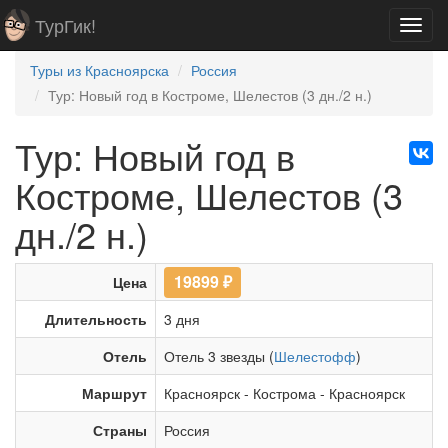
ТурГик!
Toggl
navig
Туры из Красноярска
Россия
Тур: Новый год в Костроме, Шелестов (3 дн./2 н.)
Тур: Новый год в
Костроме, Шелестов (3
дн./2 н.)
19899
₽
Цена
Длительность
3 дня
Отель
Отель 3 звезды (
Шелестофф
)
Маршрут
Красноярск
-
Кострома
-
Красноярск
Страны
Россия