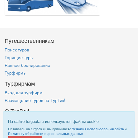
Путешественникам
Поиск туров
Горящие туры
Раннее бронирование
Турфирмы
Турфирмам
Вход для турфирм
Размещение туров на ТурГик!
О ТурГик!
Кто такой ТурГик?
На сайте turgeek.ru используются файлы cookie
Правовая информация
Оставаясь на turgeek.ru вы принимаете
и
Условия использования сайта
.
Политику обработки персональных данных