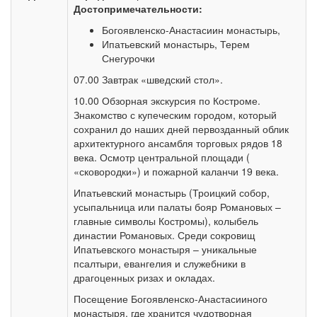
Достопримечательности:
Богоявленско-Анастасиин монастырь,
Ипатьевский монастырь, Терем
Снегурочки
07.00 Завтрак «шведский стол».
10.00 Обзорная экскурсия по Костроме.
Знакомство с купеческим городом, который
сохранил до наших дней первозданный облик
архитектурного ансамбля торговых рядов 18
века. Осмотр центральной площади (
«сковородки») и пожарной каланчи 19 века.
Ипатьевский монастырь (Троицкий собор,
усыпальница или палаты бояр Романовых –
главные символы Костромы), колыбель
династии Романовых. Среди сокровищ
Ипатьевского монастыря – уникальные
псалтыри, евангелия и служебники в
драгоценных ризах и окладах.
Посещение Богоявленско-Анастасииного
монастыря, где хранится чудотворная