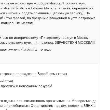
ом храме монастыря – соборе Иверской Богоматери,
ой Иверской Иконы Божией Матери, а также в преддверии
ься к иконе и подать помянник (церковную записку). На
ай! Этой фразой, по преданию вложенной в уста патриарха
ти волшебным местом.
иться по историческому «Питерскому тракту» в Москву.
йшему русскому пути….и, наконец, ЗДРАВСТВУЙ МОСКВА!!!
рном отеле «КОСМОС» - 2 ночи.
мотровая площадка на Воробьевых горах
ий стол).
прогулок и новогодних покупок!
го отдыха есть возможность прокатиться на Монорельсе до
и и полюбоваться Останкинским парком, посетить ВДНХ в