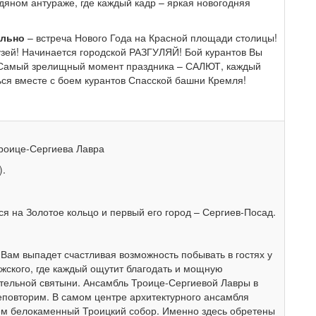
яном антураже, где каждый кадр – яркая новогодняя
ельно
– встреча Нового Года на Красной площади столицы!
зей! Начинается городской РАЗГУЛЯЙ! Бой курантов Вы
 Самый зрелищный момент праздника – САЛЮТ, каждый
ться вместе с боем курантов Спасской башни Кремля!
роице-Сергиева Лавра
).
ся на Золотое кольцо и первый его город – Сергиев-Посад.
 Вам выпадет счастливая возможность побывать в гостях у
жского, где каждый ощутит благодать и мощную
ительной святыни. Ансамбль Троице-Сергиевой Лавры в
еповторим. В самом центре архитектурного ансамбля
ем белокаменный Троицкий собор. Именно здесь обретены