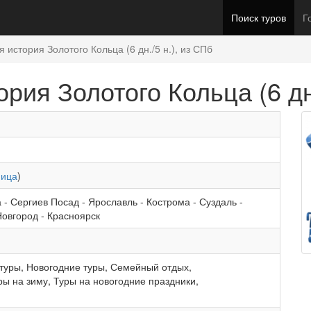
Поиск туров
Г
 история Золотого Кольца (6 дн./5 н.), из СПб
рия Золотого Кольца (6 дн.
ница
)
а
-
Сергиев Посад
-
Ярославль
-
Кострома
-
Суздаль
-
Новгород
-
Красноярск
туры
,
Новогодние туры
,
Семейный отдых
,
ры на зиму
,
Туры на новогодние праздники
,