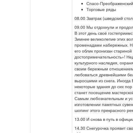
Спасо-Преображенский
Торговые ряды
08.00 Завтрак (шведский стол
09.00 Мы отдохнули и продо
В этот день своё гостеприим
Зимнее великолепие этих во
променадами набережных. На
его облик пронизан старино
достопримечательность»! Нед
культурного наследия, охра
своим бережным отношением 
любоваться древнейшими бе
выросшими из снега. Иногда 
некоторые здания до сих по
станет посещение мастерско
Самым любознательным и усе
изготовлении памятных сувени
шопинг этого прекрасного ре
13.00 И снова в путь в офиц
14.30 Снегурочка проявит св