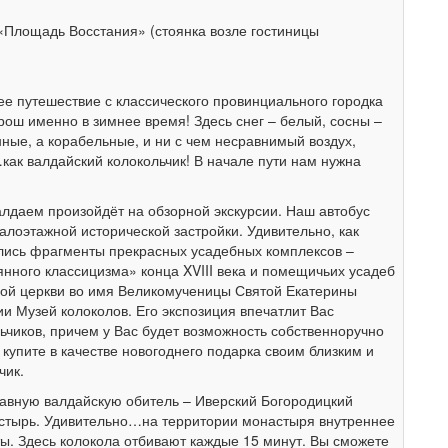
 «Площадь Восстания» (стоянка возле гостиницы
е путешествие с классического провинциального городка
рош именно в зимнее время! Здесь снег – белый, сосны –
нные, а корабельные, и ни с чем несравнимый воздух,
как валдайский колокольчик! В начале пути нам нужна
алдаем произойдёт на обзорной экскурсии. Наш автобус
лоэтажной исторической застройки. Удивительно, как
ились фрагменты прекрасных усадебных комплексов –
нного классицизма» конца XVIII века и помещичьих усадеб
овой церкви во имя Великомученицы Святой Екатерины
и Музей колоколов. Его экспозиция впечатлит Вас
ьчиков, причем у Вас будет возможность собственноручно
 купите в качестве новогоднего подарка своим близким и
чик.
лавную валдайскую обитель – Иверский Богородицкий
стырь. Удивительно…на территории монастыря внутреннее
ты. Здесь колокола отбивают каждые 15 минут. Вы сможете