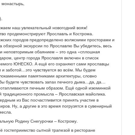
 монастырь,
).
лжаем наш увлекательный новогодний вояж!
ство продемонстрируют Ярославль и Кострома.
лжских городов предопределено волжскими просторами и
 обзорной экскурсии по Ярославлю Вы убедитесь, весь
й и неповторимым обаянием – это одна «сплошная
аром, центр города Ярославля включен в список
няемого ЮНЕСКО. А ещё его охраняют сами ярославцы
и заботой…это чувствуется во всём. Мы будем
локаменными памятниками архитектуры, словно
Вы будете чувствовать запах печного дыма…да, да…
р отапливаются печным образом. Ещё одной изюминкой
й традиционного промысла – Ярославская майолика.
рдным из Вас посчастливится принять участие в
ров. Ну, а другие в это время погрузятся в сувенирный
месла.
иальную Родину Снегурочки – Кострому.
оё гостеприимство сытной трапезой в ресторане