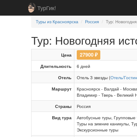
ТурГик!
Туры из Красноярска
Россия
Тур: Новогодняя
Тур: Новогодняя исто
27900
₽
Цена
Длительность
6 дней
Отель
Отель 3 звезды (
Отель/Гости
Маршрут
Красноярск
-
Валдай
-
Москв
Владимир
-
Тверь
-
Великий 
Страны
Россия
Вид тура
Автобусные туры
,
Групповые 
Туры на зимние каникулы
,
Ту
Экскурсионные туры