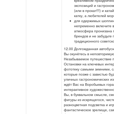
креативном праздничн
экспозиций и гастроном
(или в прокат!!!) и ка
катку, а любителей мо
для одержимых шоппинг
непременно включите в
атмосфера пронизана 
брендов и не забудьт
традиционного советско
12.00 Долгожданная автобусн
Вы окунётесь в неповторимую
Незабываемое путешествие п
Остановки на ключевых инте
фототеку самыми зимними, 
которые позже с завистью бу
уличных гастрономических из
ждёт Вас на Воробьевых гора
интерактивное художественно
Вы, в буквальном смысле, см
фигуры из искрящегося, чист
разноцветная подсветка и иг
фантастическое зрелище, са