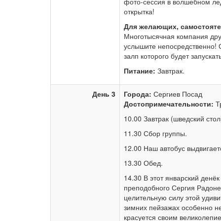
фото-сессия в волшебном лед
открытка!
Для желающих, самостоят
Многотысячная компания дру
услышите непосредственно!
залп которого будет запуска
Питание:
Завтрак.
День 3
Города:
Сергиев Посад
Достопримечательности:
Т
10.00 Завтрак (шведский стол
11.30 Сбор группы.
12.00 Наш автобус выдвигает
13.30 Обед.
14.30 В этот январский денёк
преподобного Сергия Радоне
целительную силу этой удив
зимних пейзажах особенно н
красуется своим великолепи