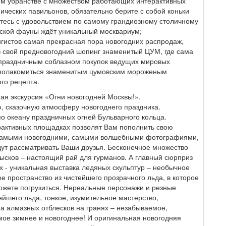
ом убранстве с множеством работающих интерактивных
ических павильонов, обязательно берите с собой коньки
тайтесь с удовольствием по самому грандиозному столичному
рской фауны ждёт уникальный москвариум;
истов самая прекрасная пора новогодних распродаж,
 свой предновогодний шопинг знаменитый ЦУМ, где сама
праздничным соблазном покупок ведущих мировых
е полакомиться знаменитым цумовским мороженым
го рецепта.
ая экскурсия «Огни новогодней Москвы!».
, сказочную атмосферу новогоднего праздника.
о океану праздничных огней Бульварного кольца.
рактивных площадках позволят Вам пополнить свою
самыми новогодними, самыми волшебными фотографиями,
дут рассматривать Ваши друзья. Бесконечное множество
ысков – настоящий рай для гурманов. А главный сюрприз
х - уникальная выставка ледяных скульптур – необычное
е пространство из чистейшего прозрачного льда, в которое
ожете погрузиться. Нереальные персонажи и резные
ейшего льда, тонкое, изумительное мастерство,
ра алмазных отблесков на гранях – незабываемое,
мое зимнее и новогоднее! И оригинальная новогодняя