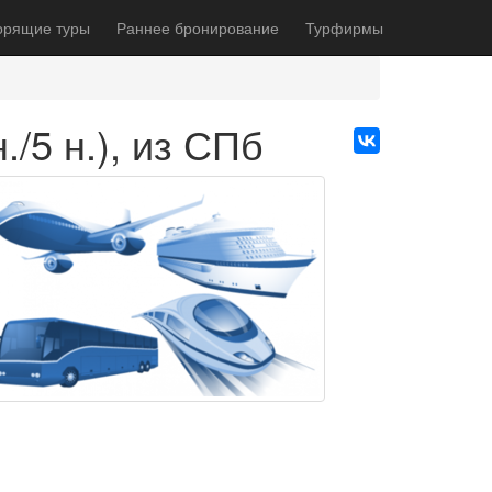
орящие туры
Раннее бронирование
Турфирмы
/5 н.), из СПб