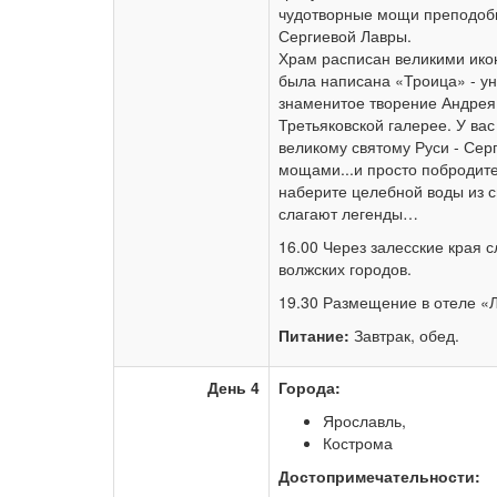
чудотворные мощи преподобн
Сергиевой Лавры.
Храм расписан великими ико
была написана «Троица» - у
знаменитое творение Андрея
Третьяковской галерее. У ва
великому святому Руси - Сер
мощами...и просто побродит
наберите целебной воды из с
слагают легенды…
16.00 Через залесские края 
волжских городов.
19.30 Размещение в отеле «Л
Питание:
Завтрак, обед.
День 4
Города:
Ярославль,
Кострома
Достопримечательности: