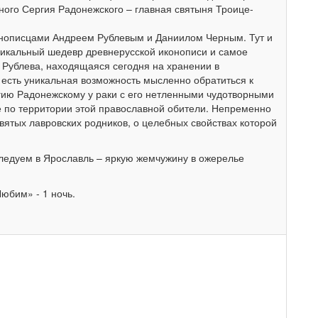
ого Сергия Радонежского – главная святыня Троице-
нописцами Андреем Рублевым и Даниилом Черным. Тут и
никальный шедевр древнерусской иконописи и самое
 Рублева, находящаяся сегодня на хранении в
с есть уникальная возможность мысленно обратиться к
гию Радонежскому у раки с его нетленными чудотворными
е по территории этой православной обители. Непременно
вятых лавровских родников, о целебных свойствах которой
следуем в Ярославль – яркую жемчужину в ожерелье
юбим» - 1 ночь.