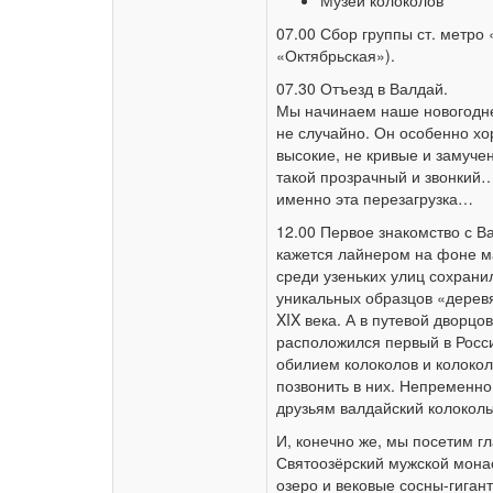
Музей колоколов
07.00 Сбор группы ст. метро
«Октябрьская»).
07.30 Отъезд в Валдай.
Мы начинаем наше новогодне
не случайно. Он особенно хо
высокие, не кривые и замуче
такой прозрачный и звонкий…
именно эта перезагрузка…
12.00 Первое знакомство с В
кажется лайнером на фоне ма
среди узеньких улиц сохран
уникальных образцов «деревя
XIX века. А в путевой дворц
расположился первый в Росси
обилием колоколов и колокол
позвонить в них. Непременно
друзьям валдайский колоколь
И, конечно же, мы посетим г
Святоозёрский мужской мона
озеро и вековые сосны-гиган