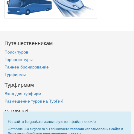
Путешественникам
Поиск туров
Горящие туры
Раннее бронирование
Турфирмы
Турфирмам
Вход для турфирм
Размещение туров на ТурГик!
О ТурГик!
Кто такой ТурГик?
На сайте turgeek.ru используются файлы cookie
Правовая информация
Оставаясь на turgeek.ru вы принимаете
и
Условия использования сайта
.
Политику обработки персональных данных