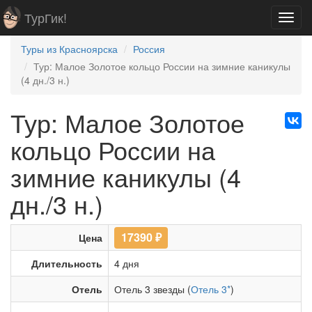
ТурГик!
Toggl
navig
Туры из Красноярска
Россия
Тур: Малое Золотое кольцо России на зимние каникулы
(4 дн./3 н.)
Тур: Малое Золотое
кольцо России на
зимние каникулы (4
дн./3 н.)
17390
₽
Цена
Длительность
4 дня
Отель
Отель 3 звезды (
Отель 3*
)