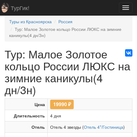
ТурГик!
Toggl
navig
Туры из Красноярска
Россия
Тур: Малое Золотое кольцо России ЛЮКС на зимние
каникулы(4 дн/3н)
Тур: Малое Золотое
кольцо России ЛЮКС на
зимние каникулы(4
дн/3н)
19990
₽
Цена
Длительность
4 дня
Отель
Отель 4 звезды (
Отель 4*/Гостиница
)