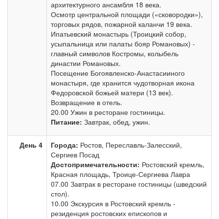
архитектурного ансамбля 18 века.
Осмотр центральной площади («сковородки»),
торговых рядов, пожарной каланчи 19 века.
Ипатьевский монастырь (Троицкий собор,
усыпальница или палаты бояр Романовых) -
главный символов Костромы, колыбель
династии Романовых.
Посещение Богоявленско-Анастасииного
монастыря, где хранится чудотворная икона
Федоровской божьей матери (13 век).
Возвращение в отель.
20.00 Ужин в ресторане гостиницы.
Питание:
Завтрак, обед, ужин.
День 4
Города:
Ростов, Переславль-Залесский,
Сергиев Посад
Достопримечательности:
Ростовский кремль,
Красная площадь, Троице-Сергиева Лавра
07.00 Завтрак в ресторане гостиницы (шведский
стол).
10.00 Экскурсия в Ростовский кремль -
резиденция ростовских епископов и