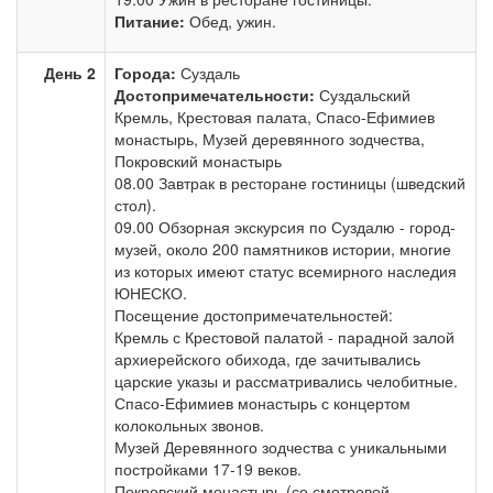
Питание:
Обед, ужин.
День 2
Города:
Суздаль
Достопримечательности:
Суздальский
Кремль, Крестовая палата, Спасо-Ефимиев
монастырь, Музей деревянного зодчества,
Покровский монастырь
08.00 Завтрак в ресторане гостиницы (шведский
стол).
09.00 Обзорная экскурсия по Суздалю - город-
музей, около 200 памятников истории, многие
из которых имеют статус всемирного наследия
ЮНЕСКО.
Посещение достопримечательностей:
Кремль с Крестовой палатой - парадной залой
архиерейского обихода, где зачитывались
царские указы и рассматривались челобитные.
Спасо-Ефимиев монастырь с концертом
колокольных звонов.
Музей Деревянного зодчества с уникальными
постройками 17-19 веков.
Покровский монастырь (со смотровой