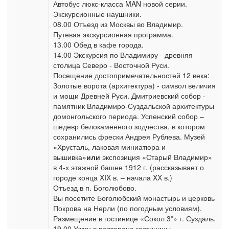
Автобус люкс-класса MAN новой серии.
Экскурсионные наушники.
08.00 Отъезд из Москвы во Владимир.
Путевая экскурсионная программа.
13.00 Обед в кафе города.
14.00 Экскурсия по Владимиру - древняя
столица Северо - Восточной Руси.
Посещение достопримечательностей 12 века:
Золотые ворота (архитектура) - символ величия
и мощи Древней Руси. Дмитриевский собор -
памятник Владимиро-Суздальской архитектуры
домонгольского периода. Успенский собор –
шедевр белокаменного зодчества, в котором
сохранились фрески Андрея Рублева. Музей
«Хрусталь, лаковая миниатюра и
вышивка»
или
экспозиция «Старый Владимир»
в 4-х этажной башне 1912 г. (рассказывает о
городе конца XIX в. – начала XX в.)
Отъезд в п. Боголюбово.
Вы посетите Боголюбский монастырь и церковь
Покрова на Нерли (по погодным условиям).
Размещение в гостинице «Сокол 3*» г. Суздаль.
19.00 Ужин в ресторане гостиницы.