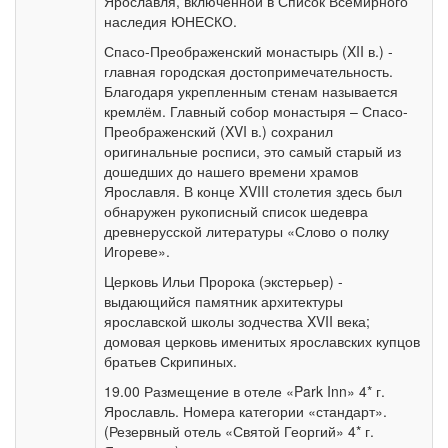
Ярославля, включенной в Список Всемирного
наследия ЮНЕСКО.
Спасо-Преображенский монастырь (XII в.) -
главная городская достопримечательность.
Благодаря укрепленным стенам называется
кремлём. Главный собор монастыря – Спасо-
Преображенский (XVI в.) сохранил
оригинальные росписи, это самый старый из
дошедших до нашего времени храмов
Ярославля. В конце XVIII столетия здесь был
обнаружен рукописный список шедевра
древнерусской литературы «Слово о полку
Игореве».
Церковь Ильи Пророка (экстерьер) -
выдающийся памятник архитектуры
ярославской школы зодчества XVII века;
домовая церковь именитых ярославских купцов
братьев Скрипиных.
19.00 Размещение в отеле «Park Inn» 4* г.
Ярославль. Номера категории «стандарт».
(Резервный отель «Святой Георгий» 4* г.