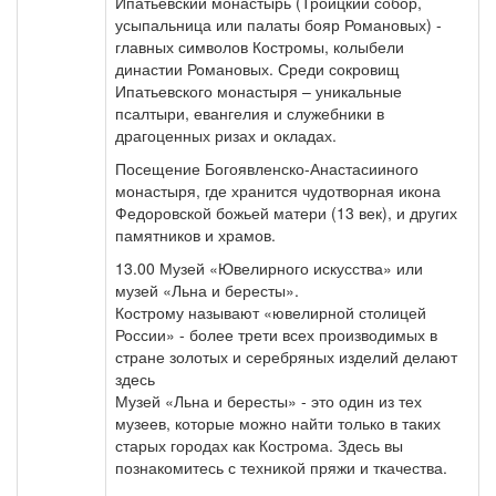
Ипатьевский монастырь (Троицкий собор,
усыпальница или палаты бояр Романовых) -
главных символов Костромы, колыбели
династии Романовых. Среди сокровищ
Ипатьевского монастыря – уникальные
псалтыри, евангелия и служебники в
драгоценных ризах и окладах.
Посещение Богоявленско-Анастасииного
монастыря, где хранится чудотворная икона
Федоровской божьей матери (13 век), и других
памятников и храмов.
13.00 Музей «Ювелирного искусства» или
музей «Льна и бересты».
Кострому называют «ювелирной столицей
России» - более трети всех производимых в
стране золотых и серебряных изделий делают
здесь
Музей «Льна и бересты» - это один из тех
музеев, которые можно найти только в таких
старых городах как Кострома. Здесь вы
познакомитесь с техникой пряжи и ткачества.