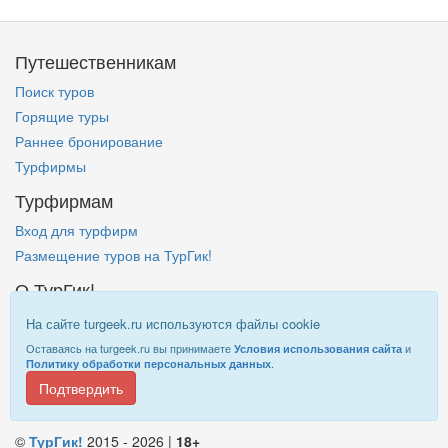
Путешественникам
Поиск туров
Горящие туры
Раннее бронирование
Турфирмы
Турфирмам
Вход для турфирм
Размещение туров на ТурГик!
О ТурГик!
Кто такой ТурГик?
На сайте turgeek.ru используются файлы cookie
Правовая информация
Оставаясь на turgeek.ru вы принимаете
и
Условия использования сайта
.
Политику обработки персональных данных
Подтвердить
Информация на
TurGeek.ru
не является офертой!
©
ТурГик!
2015 - 2026 |
18+