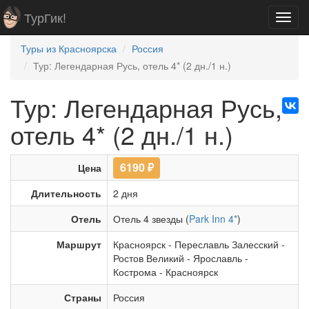
ТурГик!
Toggl
navig
Туры из Красноярска
Россия
Тур: Легендарная Русь, отель 4* (2 дн./1 н.)
Тур: Легендарная Русь,
отель 4* (2 дн./1 н.)
6190
₽
Цена
Длительность
2 дня
Отель
Отель 4 звезды (
Park Inn 4*
)
Маршрут
Красноярск
-
Переславль Залесский
-
Ростов Великий
-
Ярославль
-
Кострома
-
Красноярск
Страны
Россия