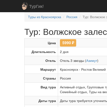
ТурГик!
Туры из Красноярска
Россия
Тур: Волжское з
Тур: Волжское залесь
5990
₽
Цена
Длительность
2 дня
Отель
Отель 3 звезды (
Азимут
)
Маршрут
Красноярск
-
Ростов Великий
Страны
Россия
Вид тура
Активный отдых
,
Групповые т
Семейный отдых
,
Туры на ве
Даты тура
Даты тура требуется уточнит