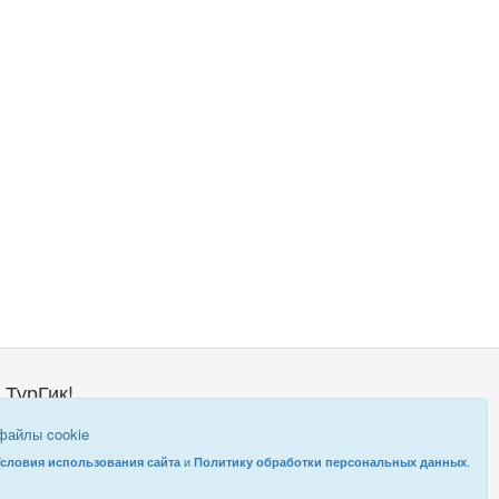
 ТурГик!
о такой ТурГик?
 файлы cookie
равовая информация
и
.
Условия использования сайта
Политику обработки персональных данных