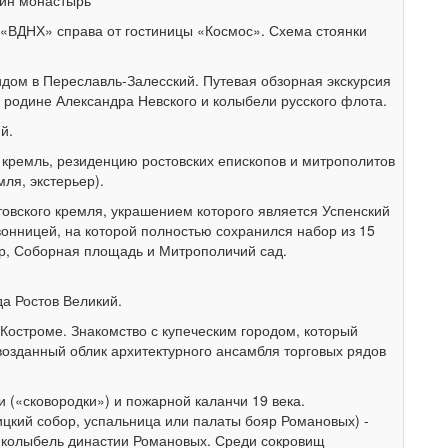
иин монастырь
о «ВДНХ» справа от гостиницы «Космос». Схема стоянки
гидом в Переславль-Залесский. Путевая обзорная экскурсия
 родине Александра Невского и колыбели русского флота.
й.
й кремль, резиденцию ростовских епископов и митрополитов
мля, экстерьер).
овского кремля, украшением которого является Успенский
звонницей, на которой полностью сохранился набор из 15
ор, Соборная площадь и Митрополичий сад.
да Ростов Великий.
 Костроме. Знакомство с купеческим городом, который
озданный облик архитектурного ансамбля торговых рядов
(«сковородки») и пожарной каланчи 19 века.
цкий собор, успальница или палаты бояр Романовых) -
 колыбель династии Романовых. Среди сокровищ