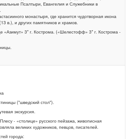
никальные Псалтыри, Евангелия и Служебники в
.
стасииного монастыря, где хранится чудотворная икона
3 в.), и других памятников и храмов.
е «Азимут» 3* г. Кострома. («Шелестофф» 3* г. Кострома -
иницы.
на
стиницы ("шведский стол").
утевая экскурсия.
 Плесу - «столице» русского пейзажа, живописная
новляла великих художников, певцов, писателей.
тей города: