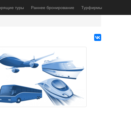
орящие туры
Раннее бронирование
Турфирмы