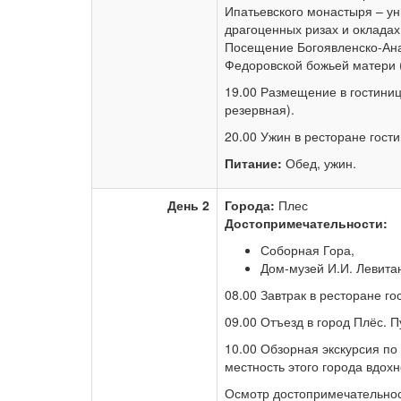
Ипатьевского монастыря – у
драгоценных ризах и окладах
Посещение Богоявленско-Ана
Федоровской божьей матери (1
19.00 Размещение в гостиниц
резервная).
20.00 Ужин в ресторане гост
Питание:
Обед, ужин.
День 2
Города:
Плес
Достопримечательности:
Соборная Гора,
Дом-музей И.И. Левита
08.00 Завтрак в ресторане го
09.00 Отъезд в город Плёс. П
10.00 Обзорная экскурсия по
местность этого города вдох
Осмотр достопримечательнос