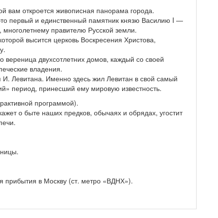
рой вам откроется живописная панорама города.
это первый и единственный памятник князю Василию I —
, многолетнему правителю Русской земли.
которой высится церковь Воскресения Христова,
у.
о вереница двухсотлетних домов, каждый со своей
печеские владения.
И. Левитана. Именно здесь жил Левитан в свой самый
й» период, принесший ему мировую известность.
ерактивной программой).
ажет о быте наших предков, обычаях и обрядах, угостит
печи.
иницы.
 прибытия в Москву (ст. метро «ВДНХ»).