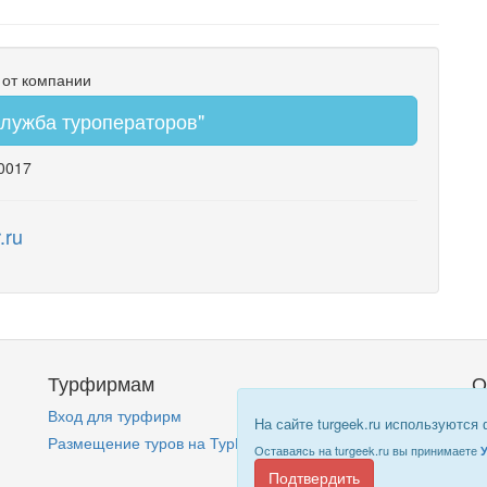
 от компании
лужба туроператоров"
60017
.ru
Турфирмам
О
Вход для турфирм
Кт
На сайте turgeek.ru используются
Размещение туров на ТурГик!
П
Оставаясь на turgeek.ru вы принимаете
Подтвердить