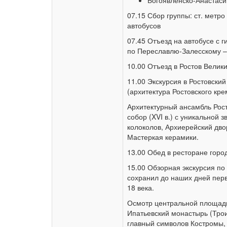
Богоявленско-Анастас
07.15 Сбор группы: ст. метр
автобусов
07.45 Отъезд на автобусе с 
по Переславлю-Залесскому –
10.00 Отъезд в Ростов Велики
11.00 Экскурсия в Ростовски
(архитектура Ростовского кре
Архитектурный ансамбль Рост
собор (XVI в.) с уникальной 
колоколов, Архиерейский дв
Мастеркая керамики.
13.00 Обед в ресторане горо
15.00 Обзорная экскурсия по
сохранил до наших дней перв
18 века.
Осмотр центральной площади 
Ипатьевский монастырь (Трои
главный символов Костромы,