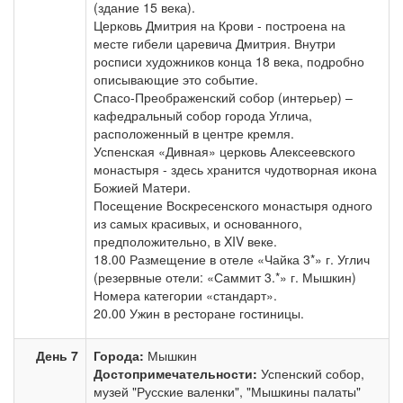
(здание 15 века).
Церковь Дмитрия на Крови - построена на
месте гибели царевича Дмитрия. Внутри
росписи художников конца 18 века, подробно
описывающие это событие.
Спасо-Преображенский собор (интерьер) –
кафедральный собор города Углича,
расположенный в центре кремля.
Успенская «Дивная» церковь Алексеевского
монастыря - здесь хранится чудотворная икона
Божией Матери.
Посещение Воскресенского монастыря одного
из самых красивых, и основанного,
предположительно, в XIV веке.
18.00 Размещение в отеле «Чайка 3*» г. Углич
(резервные отели: «Саммит 3.*» г. Мышкин)
Номера категории «стандарт».
20.00 Ужин в ресторане гостиницы.
День 7
Города:
Мышкин
Достопримечательности:
Успенский собор,
музей "Русские валенки", "Мышкины палаты"