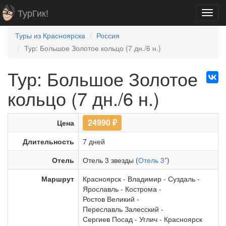
ТурГик!
Toggl
navig
Туры из Красноярска
Россия
Тур: Большое Золотое кольцо (7 дн./6 н.)
Тур: Большое Золотое
кольцо (7 дн./6 н.)
24990
₽
Цена
Длительность
7 дней
Отель
Отель 3 звезды (
Отель 3*
)
Маршрут
Красноярск
-
Владимир
-
Суздаль
-
Ярославль
-
Кострома
-
Ростов Великий
-
Переславль Залесский
-
Сергиев Посад
-
Углич
-
Красноярск