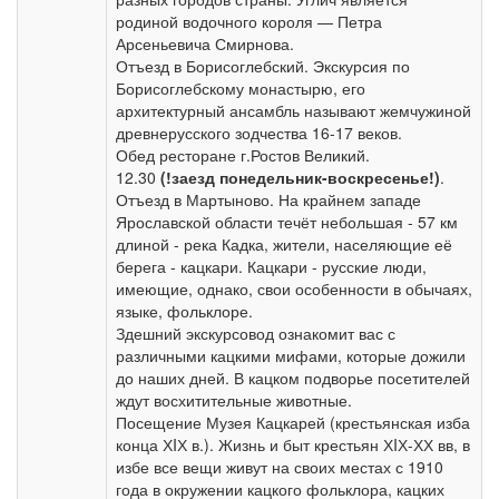
родиной водочного короля — Петра
Арсеньевича Смирнова.
Отъезд в Борисоглебский. Экскурсия по
Борисоглебскому монастырю, его
архитектурный ансамбль называют жемчужиной
древнерусского зодчества 16-17 веков.
Обед ресторане г.Ростов Великий.
12.30
(!заезд понедельник-воскресенье!)
.
Отъезд в Мартыново. На крайнем западе
Ярославской области течёт небольшая - 57 км
длиной - река Кадка, жители, населяющие её
берега - кацкари. Кацкари - русские люди,
имеющие, однако, свои особенности в обычаях,
языке, фольклоре.
Здешний экскурсовод ознакомит вас с
различными кацкими мифами, которые дожили
до наших дней. В кацком подворье посетителей
ждут восхитительные животные.
Посещение Музея Кацкарей (крестьянская изба
конца ХIХ в.). Жизнь и быт крестьян ХIХ-ХХ вв, в
избе все вещи живут на своих местах с 1910
года в окружении кацкого фольклора, кацких