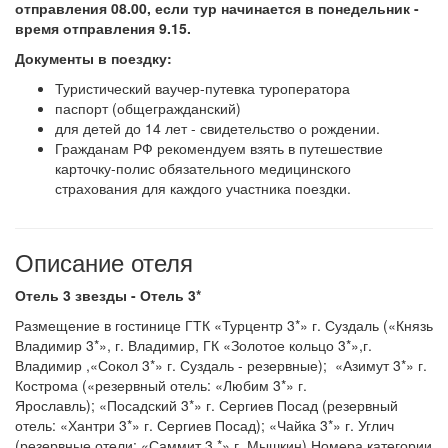
отправления 08.00, если тур начинается в понедельник -
время отправления 9.15.
Документы в поездку:
Туристический ваучер-путевка туроператора
паспорт (общегражданский)
для детей до 14 лет - свидетельство о рождении.
Гражданам РФ рекомендуем взять в путешествие
карточку-полис обязательного медицинского
страхования для каждого участника поездки.
Описание отеля
Отель 3 звезды - Отель 3*
Размещение в гостинице ГТК «Турцентр 3*» г. Суздаль («Князь
Владимир 3*», г. Владимир, ГК «Золотое кольцо 3*»,г.
Владимир ,«Сокол 3*» г. Суздаль - резервные); «Азимут 3*» г.
Кострома («резервный отель: «Любим 3*» г.
Ярославль); «Посадский 3*» г. Сергиев Посад (резервный
отель: «Хантри 3*» г. Сергиев Посад); «Чайка 3*» г. Углич
(резервные отели: «Саммит 3.*» г. Мышкин) Номера категории