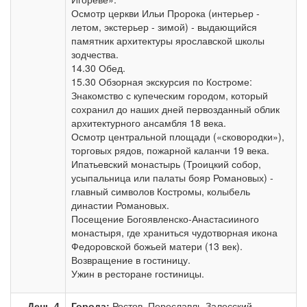
Осмотр церкви Ильи Пророка (интерьер -
летом, экстерьер - зимой) - выдающийся
памятник архитектуры ярославской школы
зодчества.
14.30 Обед.
15.30 Обзорная экскурсия по Костроме:
Знакомство с купеческим городом, который
сохранил до наших дней первозданный облик
архитектурного ансамбля 18 века.
Осмотр центральной площади («сковородки»),
торговых рядов, пожарной каланчи 19 века.
Ипатьевский монастырь (Троицкий собор,
усыпальница или палаты бояр Романовых) -
главный символов Костромы, колыбель
династии Романовых.
Посещение Богоявленско-Анастасииного
монастыря, где храниться чудотворная икона
Федоровской божьей матери (13 век).
Возвращение в гостиницу.
Ужин в ресторане гостиницы.
День 4
Города:
Ростов, Переславль-Залесский,