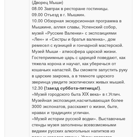
(Дворец Мыши)
08.00 Завтрак в ресторане гостиницы.
09.00 Отъезд в г. Мышкин.
10.00 Обзорная экскурсионная программа в
Мышкине, аллея славы, Успенский собор,
музей «Русские Валенки» с экспозициями
«Лен» и «Сестры и братья валенка», дом
ремесел с кузницей и гончарной мастерской.
Музей Мыши - атмосфера царской жизни.
Гостеприимные царь с царицей поведают, как
тяжела корона и научат, как уберечься от
кошачьих напастей. Вы сможете запустить руку
в царские закрома, а в темноте царского
зверинца увидите экзотических живых мышей.
12.30
(!заезд суббота-пятница!)
.
«Музей городского быта XIX века» в г.Углич.
Музейная экспозиция,насчитывающая более
3000 экспонатов, расскажет о жизни, быте,
нравах и традициях угличан.
«Музей истории русской водки». Выставочные
стенды музея заполнены всевозможными
видами русских алкогольных напитков из
разных городов страны. Углич является