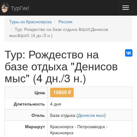
ТурГик!
Toggl
navig
Туры из Красноярска
Россия
Тур: Рождество на базе отдыха &quot;Денисов
мыс&quot; (4 дн./3 н.)
Тур: Рождество на
базе отдыха "Денисов
мыс" (4 дн./3 н.)
19800
₽
Цена
Длительность
4 дня
Отель
База отдыха (
Денисов мыс
)
Маршрут
Красноярск
-
Петрозаводск
-
Красноярск