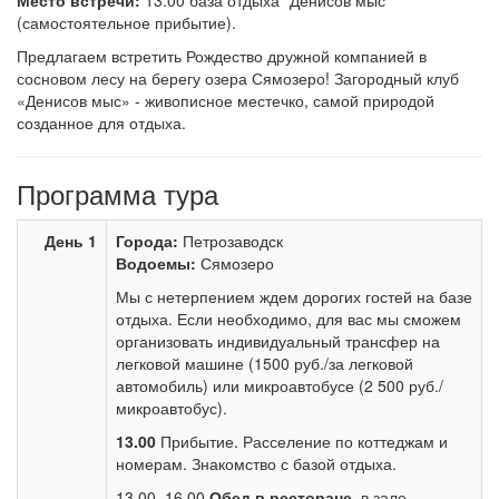
Место встречи:
13.00 база отдыха "Денисов мыс"
(самостоятельное прибытие).
Предлагаем встретить Рождество дружной компанией в
сосновом лесу на берегу озера Сямозеро! Загородный клуб
«Денисов мыс» - живописное местечко, самой природой
созданное для отдыха.
Программа тура
День 1
Города:
Петрозаводск
Водоемы:
Сямозеро
Мы с нетерпением ждем дорогих гостей на базе
отдыха. Если необходимо, для вас мы сможем
организовать индивидуальный трансфер на
легковой машине (1500 руб./за легковой
автомобиль) или микроавтобусе (2 500 руб./
микроавтобус).
13.00
Прибытие. Расселение по коттеджам и
номерам. Знакомство с базой отдыха.
13.00–16.00
Обед в ресторане,
в зале