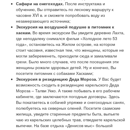
Сафари на снегоходах.
После инструктажа и
обучению, Вы отправитесь по лесному маршруту к
часовне XVI в. и сможете попробовать воду из
незамерзающего источника;
Экскурсия на воздушной подушке в питомник к
хаскам.
Во время экскурсии Вы увидите деревню Лахта,
где неподалеку снимался фильм «Холодное лето 53
года», остановитесь на Жилом острове, на котором
стоит часовня, известная тем, что женщины, которые не
могли забеременеть, приходили сюда и замаливали
грехи. Было много случаев, что после посещения эти
женщины рожали здоровых детей. Ну и конечно, Вы
посетите питомник с собаками Хасками;
Экскурсия в резиденцию Деда Мороза.
У Вас будет
возможность сходить в резиденцию карельского Деда
Мороза – Талви Укко. А также побывать в его рабочем
кабинете, где заключаются погодные договоры. Здесь
Вы покатаетесь в собачей упряжке и снегоходных санях,
полюбуетесь на северных оленей. Посетите саамские
жилища, увидите старинные предметы быта, выпьете
чаю из карельских целебных трав, отведаете карельской
выпечки. На базе отдыха «Денисов мыс» большой