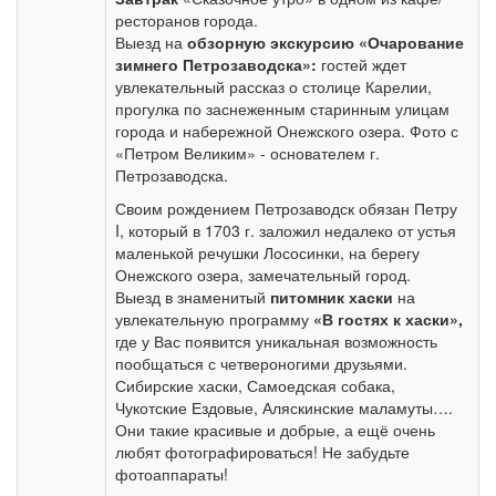
ресторанов города.
Выезд на
обзорную экскурсию «Очарование
зимнего Петрозаводска»:
гостей ждет
увлекательный рассказ о столице Карелии,
прогулка по заснеженным старинным улицам
города и набережной Онежского озера. Фото с
«Петром Великим» - основателем г.
Петрозаводска.
Своим рождением Петрозаводск обязан Петру
I, который в 1703 г. заложил недалеко от устья
маленькой речушки Лососинки, на берегу
Онежского озера, замечательный город.
Выезд в знаменитый
питомник хаски
на
увлекательную программу
«В гостях к хаски»,
где у Вас появится уникальная возможность
пообщаться с четвероногими друзьями.
Сибирские хаски, Самоедская собака,
Чукотские Ездовые, Аляскинские маламуты….
Они такие красивые и добрые, а ещё очень
любят фотографироваться! Не забудьте
фотоаппараты!