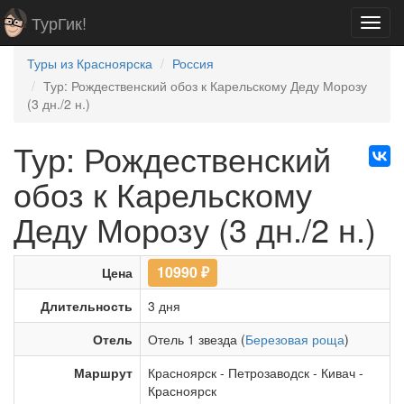
ТурГик!
Toggl
navig
Туры из Красноярска
Россия
Тур: Рождественский обоз к Карельскому Деду Морозу
(3 дн./2 н.)
Тур: Рождественский
обоз к Карельскому
Деду Морозу (3 дн./2 н.)
10990
₽
Цена
Длительность
3 дня
Отель
Отель 1 звезда (
Березовая роща
)
Маршрут
Красноярск
-
Петрозаводск
-
Кивач
-
Красноярск