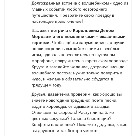
Долгожданная встреча с волшебником - одно из
главных событий любого новогоднего
путешествия. Превратите свою поездку в
настоящее приключение!
Вас ждет
встреча с Карельским Дедом
Морозом и его помощниками – сказочными
героями.
Чтобы щёчки зарумянились, а ручки-
ножки согрелись сыграйте с ними в весёлые
игры, вдоволь повеселитесь на шуточном
марафоне, покружитесь в карельском хороводе
Крууга и загадайте желание, дотронувшись до
волшебного посоха: нужно только поверить в
чудо, и желание обязательно сбудется в
грядущем году.
Друзья, давайте-ка проверим, как хорошо вы
знаете новогодние традиции: поёте песни,
водите хороводы, отгадываете загадки.
Отвечаем на скорость! Растут ли на ёлке
цветные сосульки? Галоши блестящие?
Конфеты настоящие? Покажите дедушке, какие
вы дружные и как быстро умеете