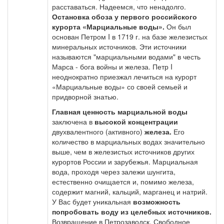
расставаться. Надеемся, что ненадолго.
Остановка обоза у первого российского
курорта «Марциальные воды».
Он был
основан Петром I в 1719 г. на базе железистых
минеральных источников. Эти источники
называются "марциальными водами" в честь
Марса - бога войны и железа. Петр I
неоднократно приезжал лечиться на курорт
«Марциальные воды» со своей семьей и
придворной знатью.
Главная ценность марциальной воды
заключена в
высокой концентрации
двухвалентного (активного)
железа.
Его
количество в марциальных водах значительно
выше, чем в железистых источников других
курортов России и зарубежья. Марциальная
вода, проходя через залежи шунгита,
естественно очищается и, помимо железа,
содержит магний, кальций, марганец и натрий.
У Вас будет уникальная
возможность
попробовать воду из целебных источников.
Возвращение в Петрозаводск. Свободное