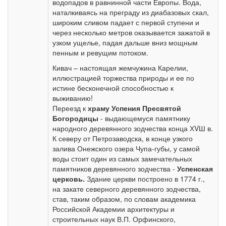
водопадов в равнинной части Европы. Вода,
наталкиваясь на преграду из диабазовых скал,
широким сливом падает с первой ступени и
через несколько метров оказывается зажатой в
узком ущелье, падая дальше вниз мощным
пенным и ревущим потоком.
Кивач – настоящая жемчужина Карелии,
иллюстрацией торжества природы и ее по
истине бесконечной способностью к
выживанию!
Переезд к
храму Успения Пресвятой
Богородицы
- выдающемуся памятнику
народного деревянного зодчества конца ХVШ в.
К северу от Петрозаводска, в конце узкого
залива Онежского озера Чупа-губы, у самой
воды стоит один из самых замечательных
памятников деревянного зодчества -
Успенская
церковь.
Здание церкви построено в 1774 г.,
на закате северного деревянного зодчества,
став, таким образом, по словам академика
Российской Академии архитектуры и
строительных наук В.П. Орфинского,