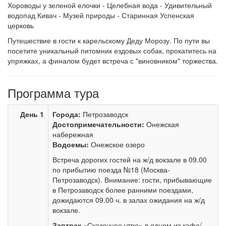
Хороводы у зеленой елочки - Целебная вода - Удивительный
водопад Кивач - Музей природы - Старинная Успенская
церковь
Путешествие в гости к карельскому Деду Морозу. По пути вы
посетите уникальный питомник ездовых собак, прокатитесь на
упряжках, а финалом будет встреча с "виновником" торжества.
Программа тура
День 1
Города:
Петрозаводск
Достопримечательности:
Онежская
набережная
Водоемы:
Онежское озеро
Встреча дорогих гостей на ж/д вокзале в 09.00
по прибытию поезда №18 (Москва-
Петрозаводск). Внимание: гости, прибывающие
в Петрозаводск более ранними поездами,
дожидаются 09.00 ч. в залах ожидания на ж/д
вокзале.
Завтрак
«Сказочное утро» в одном из кафе/