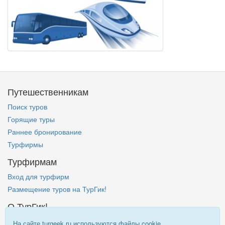
Путешественникам
Поиск туров
Горящие туры
Раннее бронирование
Турфирмы
Турфирмам
Вход для турфирм
Размещение туров на ТурГик!
О ТурГик!
Кто такой ТурГик?
На сайте turgeek.ru используются файлы cookie