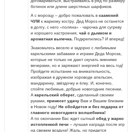
договариваться, выстраиваясь в ряд по размеру
ботинок или длине шерстяных шарфиков.
А с морозцу – добро пожаловать в
саамский
ЧУМ
к жаркому костру. Дед Мороз не останется
в долгу, с него «поляна» - чарочка для сугреву
и хорошего настроения,
чай с дымком и
ароматная выпечка.
Подкрепились? И вперед!
Знакомьтесь весело и задорно с любимыми
карельскими забавами и играми Деда Мороза,
которые не только не дают скучать зимними
вечерами, но и заряжают энергией на весь год!
Пройдите испытание на внимательность,
изображая в дружном хороводе апельсин,
мандаринку, звёздочку и ёлку. И, конечно,
спойте любимые, добрые новогодние песенки.
А
карельский оберег,
сделанный своими
руками,
принесет удачу
Вам и Вашим близким
в Новом году!
Не обойдется и без подарка от
главного новогоднего волшебника!
А по окончании Вас ждет сытный
обед у жарко
истопленной печи
– лучшая награда после игр
на свежем воздухе! Жаль, но придется