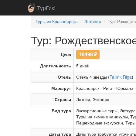
ТурГик!
Туры из Красноярска
Эстония
Тур: Рождест
Тур: Рождественско
18498
₽
Цена
Длительность
5 дней
Отель
Отель 4 звезды (
Tallink Riga
)
Маршрут
Красноярск
-
Рига
-
Юрмала
Страны
Латвия
,
Эстония
Вид тура
Экскурсионные туры
,
Экскурс
Туры на зимние каникулы
,
Ту
Пешеходные экскурсии
,
Туры
Даты тура
Даты тура требуется уточнит