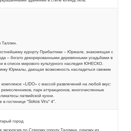
в Таллин.
звестнейшему курорту Прибалтики – Юрмале, знакомящая с
рода – богато декорированными деревянными усадьбами в
ми в список мирового культурного наследия ЮНЕСКО.
пляжу Юрмалы, дающая возможность насладиться свежим
 комплексе «LIDO» с массой развлечений на любой вкус:
 ремесленников, парк аттракционов, многочисленные
ликатесы латвийской кухни.
в гостинице "Sokos Viru" 4*.
тарый город
яя экскурсия по Старому городу Таллина, одному из