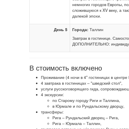
немногих городов Европы, п
сложившуюся к XV веку, а та
далекой эпохи.
День 5
Города:
Таллин
Завтрак в гостинице. Самост
ДОПОЛНИТЕЛЬНО: индивидуаль
В стоимость включено
Проживание (4 ночи в 4* гостиницах в центре 
4 завтрака в гостиницах – "шведский стол",
услуги русскоговорящего гида, сопровождающ
4 экскурсии:
по Старому городу Риги и Таллина,
в Юрмале и по Рундальскому дворцу,
трансферы:
Рига – Рундальский дворец – Рига,
Рига – Юрмала – Таллин,