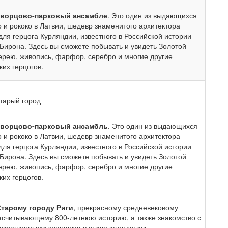
дворцово-парковый ансамбле
. Это один из выдающихся
о и рококо в Латвии, шедевр знаменитого архитектора
для герцога Курляндии, известного в Российской истории
Бирона. Здесь вы сможете побывать и увидеть Золотой
ерею, живопись, фарфор, серебро и многие другие
их герцогов.
тарый город
дворцово-парковый ансамбль
. Это один из выдающихся
о и рококо в Латвии, шедевр знаменитого архитектора
для герцога Курляндии, известного в Российской истории
Бирона. Здесь вы сможете побывать и увидеть Золотой
ерею, живопись, фарфор, серебро и многие другие
их герцогов.
Старому городу Риги
, прекрасному средневековому
асчитывающему 800-летнюю историю, а также знакомство с
 украшенными зданиями в стиле югендстиль.