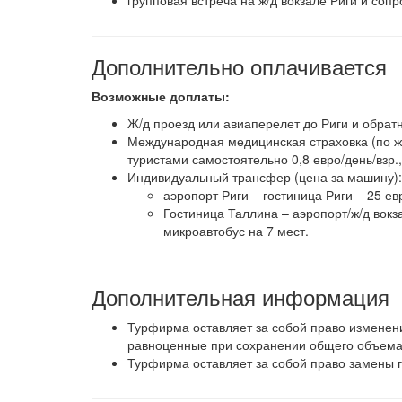
групповая встреча на ж/д вокзале Риги и сопр
Дополнительно оплачивается
Возможные доплаты:
Ж/д проезд или авиаперелет до Риги и обратн
Международная медицинская страховка (по 
туристами самостоятельно 0,8 евро/день/взр., 
Индивидуальный трансфер (цена за машину):
аэропорт Риги – гостиница Риги – 25 ев
Гостиница Таллина – аэропорт/ж/д вокз
микроавтобус на 7 мест.
Дополнительная информация
Турфирма оставляет за собой право изменени
равноценные при сохранении общего объема
Турфирма оставляет за собой право замены 