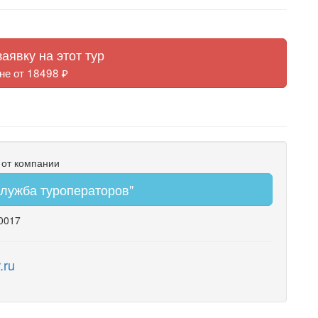
аявку на этот тур
не от 18498 ₽
 от компании
лужба туроператоров"
60017
.ru