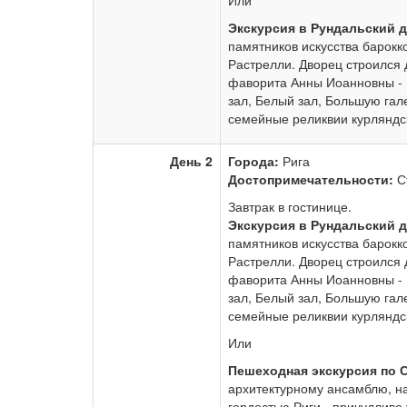
Или
Экскурсия в Рундальский 
памятников искусства барокк
Растрелли. Дворец строился 
фаворита Анны Иоанновны - 
зал, Белый зал, Большую гал
семейные реликвии курляндск
День 2
Города:
Рига
Достопримечательности:
С
Завтрак в гостинице.
Экскурсия в Рундальский 
памятников искусства барокк
Растрелли. Дворец строился 
фаворита Анны Иоанновны - 
зал, Белый зал, Большую гал
семейные реликвии курляндск
Или
Пешеходная экскурсия по 
архитектурному ансамблю, н
гордостью Риги - причудливо