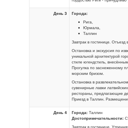
День 3
Города:
Рига,
Юрмала,
Таллин
Завтрак в гостинице. Отъезд 
Остановка и экскурсия по и
уникальной архитектурой го
стиле югендстиль, внесённы
Прогулка по заснеженному 
морским бризом.
Остановка в развлекательном
сувенирные лавки латвийских
рестораны, предлагающие де
Приезд в Таллин. Размещение 
День 4
Города:
Таллин
Достопримечательности:
С
Завтрак в гостинице. Утренн