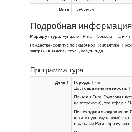
Виза
Требуется
Подробная информация 
Маршрут тура:
Рундале - Рига - Юрмала - Таллин
Рождественский тур по сказочной Прибалтике. Прож
завтрак «шведский стол», услуги гида.
Программа тура
День 1
Города:
Рига
Достопримечательности:
Р
Приезд в Ригу. Групповая вс
не встречаем), трансфер в "Tal
Пешеходная экскурсия по 
архитектурному ансамблю, н
гордостью Риги - причудливо