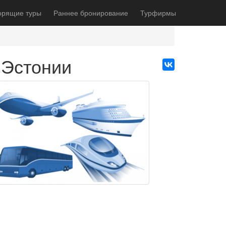
орящие туры
Раннее бронирование
Турфирмы
 Эстонии