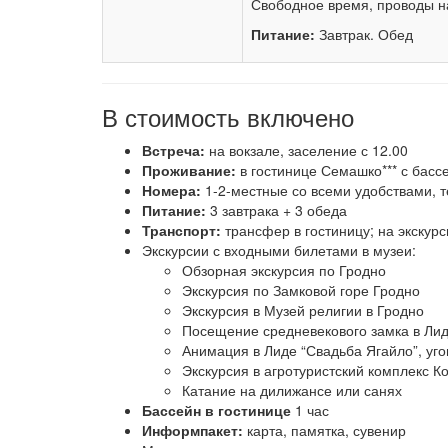
Свободное время, проводы на 
Питание:
Завтрак. Обед
В стоимость включено
Встреча:
на вокзале, заселение с 12.00
Проживание:
в гостинице Семашко*** с басс
Номера:
1-2-местные со всеми удобствами, 
Питание:
3 завтрака + 3 обеда
Транспорт:
трансфер в гостиницу; на экскурс
Экскурсии с входными билетами в музеи:
Обзорная экскурсия по Гродно
Экскурсия по Замковой горе Гродно
Экскурсия в Музей религии в Гродно
Посещение средневекового замка в Ли
Анимация в Лиде “Свадьба Ягайло”, уг
Экскурсия в агротуристский комплекс 
Катание на дилижансе или санях
Бассейн в гостинице
1 час
Информпакет:
карта, памятка, сувенир