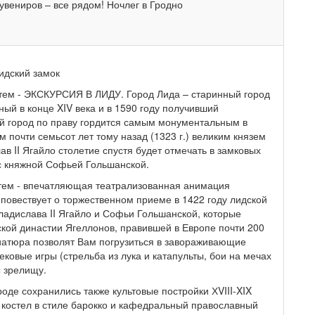
сувениров – все рядом! Ночлег в Гродно
идский замок
атем - ЭКСКУРСИЯ В ЛИДУ. Город Лида – старинный город
ный в конце XIV века и в 1590 году получивший
ий город по праву гордится самым монументальным в
 почти семьсот лет тому назад (1323 г.) великим князем
в II Ягайло столетие спустя будет отмечать в замковых
 с княжной Софьей Гольшанской.
ем - впечатляющая театрализованная анимация
повествует о торжественном приеме в 1422 году лидской
ладислава II Ягайло и Софьи Гольшанской, которые
кой династии Ягеллонов, правившей в Европе почти 200
иатюра позволят Вам погрузиться в завораживающие
ковые игры (стрельба из лука и катапульты, бои на мечах
ы зрелищу.
де сохранились также культовые постройки ХVIII-XIX
 костел в стиле барокко и кафедральный православный