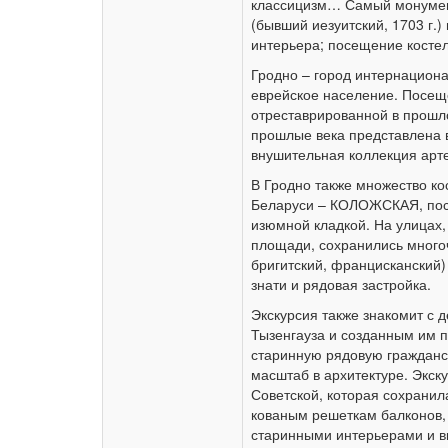
классицизм… Самый монумен
(бывший иезуитский, 1703 г.
интерьера; посещение косте
Гродно – город интернациона
еврейское население. Посе
отреставрированной в прошл
прошлые века представлена
внушительная коллекция арт
В Гродно также множество ко
Беларуси – КОЛОЖСКАЯ, пост
изюмной кладкой. На улицах
площади, сохранились много
бригитский, францисканский)
знати и рядовая застройка.
Экскурсия также знакомит с
Тызенгауза и созданным им 
старинную рядовую гражданск
масштаб в архитектуре. Экск
Советской, которая сохранил
кованым решеткам балконов,
старинными интерьерами и 