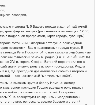
мок,
ок,
нциска Ксаверия,
вокзале у вагона № 5 Вашего поезда с желтой табличкой
, трансфер на завтрак (расселение в гостинице с 12.00).
ка с подробной программой, карта города, сувениры).
сторане гостиницы. Обзорная автобусно-пешеходная
ая познакомит Вас с памятниками города-музея. В
ь столицы Речи Посполитой, с ним связаны судьбоносные
левский готический замок в Гродно (т.н. СТАРЫЙ ЗАМОК)
 конце XVI в. король Стефан Баторий перестроил его в
ший значительную роль в истории государства. Рядом
I в.), где проходили драматические события второго и
политой — так называемый “молчаливый сейм”.
лись на высоком крутом берегу Немана; осмотр
ко-культурном наследии Гродно ведущую роль играют
 ансамбли различных эпох и стилей. Постройки
колы XII в. соседствуют со зданиями модернистов и
е того, готика, ренессанс, зрелое барокко и строгий