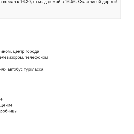
вокзал к 16.20, отъезд домой в 16.56. Счастливой дороги!
ейном, центр города
телевизором, телефоном
иях автобус туркласса
де
ощение
Коробчицы