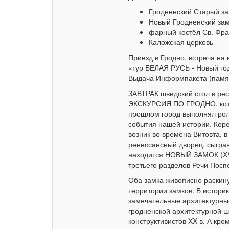
Гродненский Старый за
Новый Гродненский зам
фарный костёл Св. Фра
Каложская церковь
Приезд в Гродно, встреча на 
«тур БЕЛАЯ РУСЬ - Новый год»
Выдача Информпакета (памят
ЗАВТРАК шведский стол в ре
ЭКСКУРСИЯ ПО ГРОДНО, котор
прошлом город выполнял рол
события нашей истории. Коро
возник во времена Витовта, в
ренессансный дворец, сыграв
находится НОВЫЙ ЗАМОК (XVII
третьего разделов Речи Пос
Оба замка живописно раскину
территории замков. В истори
замечательные архитектурные
гродненской архитектурной ш
конструктивистов XX в. А кром