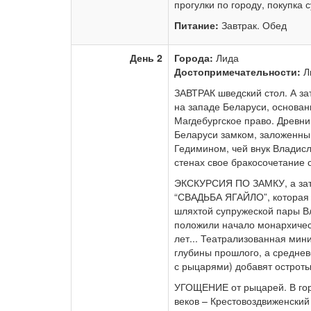
прогулки по городу, покупка 
Питание:
Завтрак. Обед
День 2
Города:
Лида
Достопримечательности:
Л
ЗАВТРАК шведский стол. А з
на западе Беларуси, основан
Магдебургское право. Древн
Беларуси замком, заложенным
Гедимином, чей внук Владисла
стенах свое бракосочетание
ЭКСКУРСИЯ ПО ЗАМКУ, а зат
“СВАДЬБА ЯГАЙЛО”, которая 
шляхтой супружеской пары В
положили начало монархичес
лет... Театрализованная мин
глубины прошлого, а средневе
с рыцарями) добавят острот
УГОЩЕНИЕ от рыцарей. В горо
веков – Крестовоздвиженский