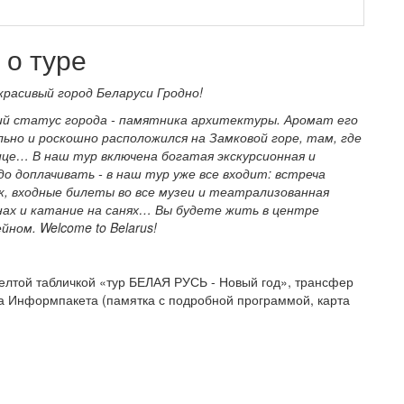
о туре
красивый город Беларуси Гродно!
ий статус города - памятника архитектуры. Аромат его
ьно и роскошно расположился на Замковой горе, там, где
це… В наш тур включена богатая экскурсионная и
до доплачивать - в наш тур уже все входит: встреча
к, входные билеты во все музеи и театрализованная
нах и катание на санях… Вы будете жить в центре
йном. Welcome to Belarus!
желтой табличкой «тур БЕЛАЯ РУСЬ - Новый год», трансфер
ача Информпакета (памятка с подробной программой, карта