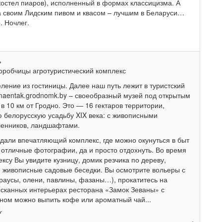
остел пиаров), исполненный в формах классицизма. А
 своим Лидским пивом и квасом – лучшим в Беларуси…
. Ночлег.
ь
робчицы агротуристический комплекс
ление из гостиницы. Далее наш путь лежит в туристский
entak.grodnomk.by – своеобразный музей под открытым
в 10 км от Гродно. Это — 16 гектаров территории,
 белорусскую усадьбу XIX века: с живописными
ленников, ландшафтами.
дали впечатляющий комплекс, где можно окунуться в быт
 отличные фотографии, да и просто отдохнуть. Во время
ксу Вы увидите кузницу, домик резчика по дереву,
, живописные садовые беседки. Вы осмотрите вольеры с
раусы, олени, павлины, фазаны…), прокатитесь на
ысканных интерьерах ресторана «Замок Зеваны» с
ном можно выпить кофе или ароматный чай...
.