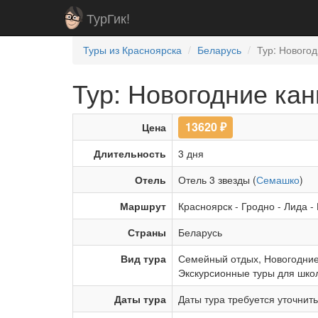
ТурГик!
Туры из Красноярска
Беларусь
Тур: Новогод
Тур: Новогодние кани
13620
₽
Цена
Длительность
3 дня
Отель
Отель 3 звезды (
Семашко
)
Маршрут
Красноярск
-
Гродно
-
Лида
-
Страны
Беларусь
Вид тура
Семейный отдых
,
Новогодние
Экскурсионные туры для шко
Даты тура
Даты тура требуется уточнит