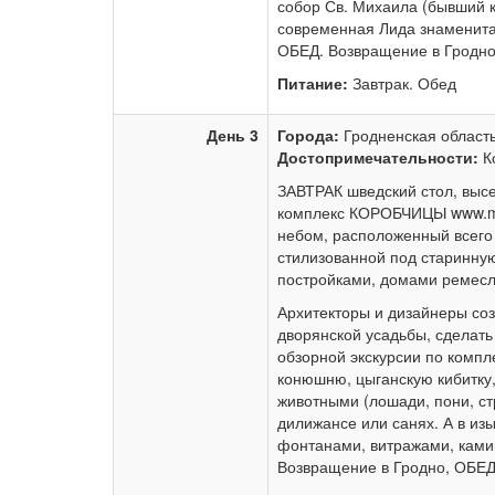
собор Св. Михаила (бывший к
современная Лида знаменита
ОБЕД. Возвращение в Гродно
Питание:
Завтрак. Обед
День 3
Города:
Гродненская област
Достопримечательности:
Ко
ЗАВТРАК шведский стол, высе
комплекс КОРОБЧИЦЫ www.ma
небом, расположенный всего 
стилизованной под старинную
постройками, домами ремес
Архитекторы и дизайнеры соз
дворянской усадьбы, сделать
обзорной экскурсии по компле
конюшню, цыганскую кибитку
животными (лошади, пони, ст
дилижансе или санях. А в из
фонтанами, витражами, ками
Возвращение в Гродно, ОБЕД