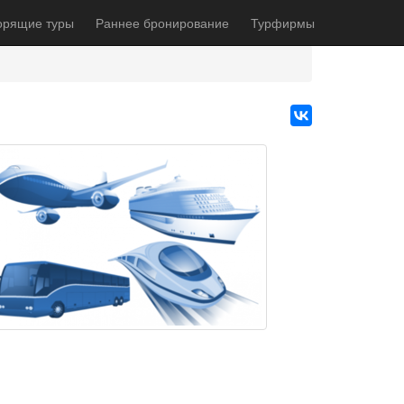
орящие туры
Раннее бронирование
Турфирмы