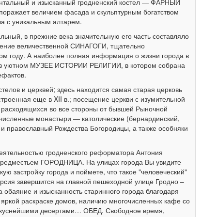
тальный и изысканный гродненский костел — ФАРНЫЙ
) поражает величием фасада и скульптурным богатством
ла с уникальным алтарем.
льный, в прежние века значительную его часть составляло
щение величественной СИНАГОГИ, тщательно
ом году. А наиболее полная информация о жизни города в
 в уютном МУЗЕЕ ИСТОРИИ РЕЛИГИИ, в котором собрана
ефактов.
стелов и церквей; здесь находится самая старая церковь
роенная еще в XII в.; посещение церкви с изумительной
, расходящихся во все стороны от бывшей Рыночной
численные монастыри — католические (бернардинский,
 и православный Рождества Богородицы, а также особняки
 деятельностью гродненского реформатора Антония
предместьем ГОРОДНИЦА. На улицах города Вы увидите
ую застройку города и поймете, что такое "человеческий"
урсия завершится на главной пешеходной улице Гродно –
а обаяние и изысканность старинного города благодаря
 яркой раскраске домов, наличию многочисленных кафе со
вкуснейшими десертами… ОБЕД. Свободное время,