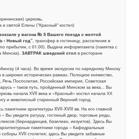
ерининская) церковь,
 и святой Елены ("Красный" костел)
вокзале у вагона № 5 Вашего поезда с желтой
Ь - Новый год”
, трансфер в гостиницу, расселение в
 по прибытии, с 01.00). Выдача информпакета (памятка с
а Минска).
ЗАВТРАК шведский стол
в ресторане
Минску (4 часа). Во время экскурсии по нарядному Минску
 в широких исторических рамках. Полоцкое княжество,
, Речь Посполитая, Российская империя, Советская
арусь – таков путь, пройденный Минском за века... Вы
рковь начала ХVII века и «Красный» костел начала ХХ
игу и живописный старинный Верхний город.
 памятники архитектуры XVII-XVIII вв. На его главной
 Вы увидите ратушу, гостиный двор, торговые ряды,
лексов (бернардинцев, базилиан, иезуитов). Здесь Вы
архитектурные памятники города – Кафедральные
 соборы ХVII столетия; здесь Вы увидите забавные