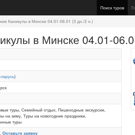
Поиск туров
Г
ние Каникулы в Минске 04.01-06.01 (3 дн./2 н.)
кулы в Минске 04.01-06.01 
еларусь
)
рск
овые туры
,
Семейный отдых
,
Пешеходные экскурсии
,
ры на зиму
,
Туры на новогодние праздники
,
онные туры
ь.
Оставьте заявку