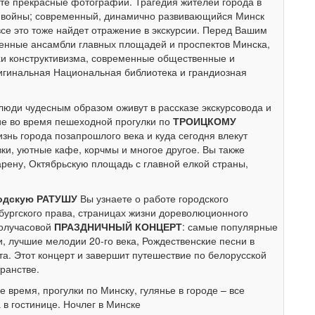
те прекрасные фотографии. Трагедия жителей города в
 войны; современный, динамично развивающийся Минск
се это тоже найдет отражение в экскурсии. Перед Вашим
венные ансамбли главных площадей и проспектов Минска,
и конструктивизма, современные общественные и
игинальная Национальная библиотека и грандиозная
 люди чудесным образом оживут в рассказе экскурсовода и
ие во время пешеходной прогулки по
ТРОИЦКОМУ
жизнь города позапрошлого века и куда сегодня влекут
вки, уютные кафе, корчмы и многое другое. Вы также
рену, Октябрьскую площадь с главной елкой страны,
родскую РАТУШУ
Вы узнаете о работе городского
бургского права, страницах жизни дореволюционного
получасовой
ПРАЗДНИЧНЫЙ КОНЦЕРТ
: самые популярные
, лучшие мелодии 20-го века, Рождественские песни в
та. Этот концерт и завершит путешествие по белорусской
ранстве.
 время, прогулки по Минску, гулянье в городе – все
в гостинице. Ночлег в Минске