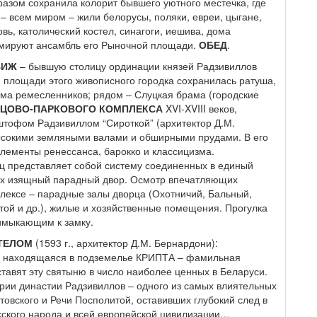
азом сохранила колорит бывшего уютного местечка, где
– всем миром – жили белорусы, поляки, евреи, цыгане,
ь, католический костел, синагоги, иешива, дома
рмируют ансамбль его Рыночной площади.
ОБЕД
.
ВИЖ
– бывшую столицу ординации князей Радзивиллов
й площади этого живописного городка сохранилась ратуша,
ома ремесленников; рядом – Слуцкая брама (городские
ЦОВО-ПАРКОВОГО КОМПЛЕКСА
XVI-XVIII веков,
тофом Радзивиллом “Сироткой” (архитектор Д.М.
ысокими земляными валами и обширными прудами. В его
лементы ренессанса, барокко и классицизма.
ц представляет собой систему соединенных в единый
их изящный парадный двор. Осмотр впечатляющих
лексе – парадные залы дворца (Охотничий, Бальный,
ой и др.), жилые и хозяйственные помещения. Прогулка
имыкающим к замку.
ТЕЛОМ
(1593 г., архитектор Д.М. Бернардони):
, находящаяся в подземелье КРИПТА – фамильная
тавят эту святыню в число наиболее ценных в Беларуси.
ории династии Радзивиллов – одного из самых влиятельных
товского и Речи Посполитой, оставивших глубокий след в
сского народа и всей европейской цивилизации…