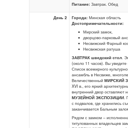
Питание:
Завтрак. Обед
День 2
Города:
Минская область
Достопримечательности:
Мирский замок,
дворцово-парковый анс
Несвижский Фарный кос
Несвижская ратуша
ЗАВТРАК шведский стол
. 
(около 11 часов). Вы увиди
Список всемирного культурно
ансамбль в Несвиже, многоле
Величественный
МИРСКИЙ 
XVI в., его яркий архитекту
внутренний двор оставляют 
МУЗЕЙНОЙ ЭКСПОЗИЦИИ
.
с подвалов, где хранились с
заканчивается Бальным зало
Рядом с замком – исполненн
титулованных владельцев зам