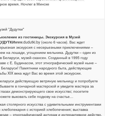
дное время. Ночлег в Минске
зей "Дудутки"
ыселение из гостиницы. Экскурсия в Музей
ДУДУТКИ
www.dudutki.by (около 6 часов). Вас ждет
серьезная экскурсия с несерьезными приключениями –
ием на лошади, угощением мельника. Дудутки – один из
 Беларуси, музей-скансен. Созданный в 1995 году
лаве с Е. Будинасом, этот этнографический музей ныне –
 Беларуси! Памятники народного быта, действующие
бы XIX века ждут Вас во время этой экскурсии.
Беларуси действующую ветряную мельницу и попробуете
бываете в гончарной мастерской и увидите мастера за
глазах демонстрирующего свое искусство; посетите
сможете выковать себе подкову на счастье…
кая столярного искусства с удивительными инструментами
 хлебопекарня с историей хлебопечения; выставка
зде – этнографический антураж и интерактивное действо.