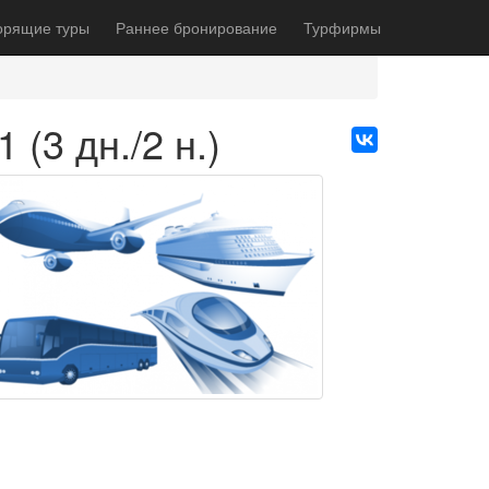
орящие туры
Раннее бронирование
Турфирмы
(3 дн./2 н.)