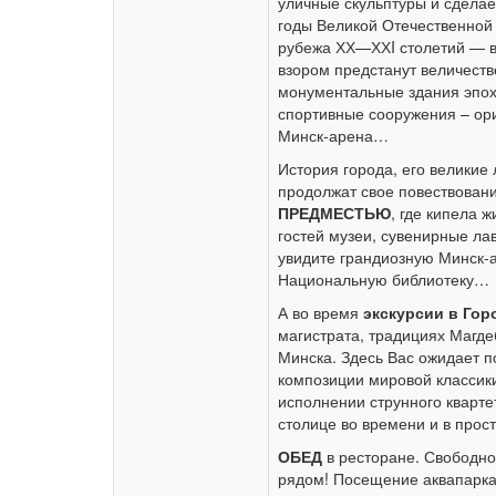
уличные скульптуры и сделае
годы Великой Отечественной
рубежа ХХ—ХХI столетий — в
взором предстанут величест
монументальные здания эпох
спортивные сооружения – ор
Минск-арена…
История города, его великие
продолжат свое повествован
ПРЕДМЕСТЬЮ
, где кипела 
гостей музеи, сувенирные ла
увидите грандиозную Минск-а
Национальную библиотеку…
А во время
экскурсии в Го
магистрата, традициях Магде
Минска. Здесь Вас ожидает 
композиции мировой классики
исполнении струнного кварте
столице во времени и в прост
ОБЕД
в ресторане. Свободное
рядом! Посещение аквапарка 