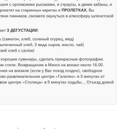
юшня с орловскими рысаками, и страусы, и дикие кабаны, и
прокатят на старинных каретах и
ПРОЛЕТКАХ
, Вы
яне пикников, сможете окунуться в атмосферу шляхетской
дает
3 ДЕГУСТАЦИИ
:
 (самогон, хлеб, соленый огурец, мед)
ыпеченный хлеб, 3 вида сыров, масло, чай)
кий хлеб с салом)
 хорошие сувениры, сделать прекрасные фотографии.
м стиле. Возвращение в Минск на вокзал около 16.00.
ния на вокзале (если у Вас поезд поздно), свободное
ово-развлекательном центре «Галилео» в 3 минутах от
овом центре «Столица» в 5 минутах ходьбы… Отъезд домой