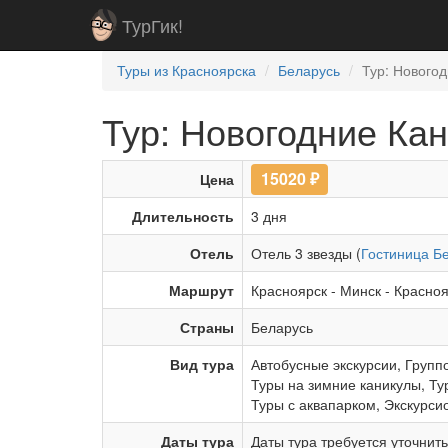
ТурГик!
Туры из Красноярска
Беларусь
Тур: Новогод
Тур: Новогодние Кани
15020
₽
Цена
Длительность
3 дня
Отель
Отель 3 звезды (
Гостиница Б
Маршрут
Красноярск
-
Минск
-
Красноя
Страны
Беларусь
Вид тура
Автобусные экскурсии
,
Групп
Туры на зимние каникулы
,
Ту
Туры с аквапарком
,
Экскурси
Даты тура
Даты тура требуется уточнит