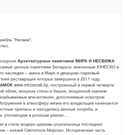
амбль "Несвиж",
тел,
Экскурсия
Архитектурные памятники МИРА И НЕСВИЖА
те самые ценные памятники Беларуси, внесенные ЮНЕСКО в
го наследия – замок в Мире и дворцово-парковый
тняя реставрация которых завершена в 2011 году.
ЗАМОК
www.mirzamak.by, построенный в первой четверти
рный облик, мощные стены и башни, мощенный камнем
незабываемые впечатления, дополняемые осмотром
 Погружение в атмосферу жизни его владельцев начинается
ъестные припасы и находились винные погреба, и
м, утопающим в роскоши рококо…
ая в стиле модерн церковь-усыпальница последних
ка – князей Святополк-Мирских. Историческая часть