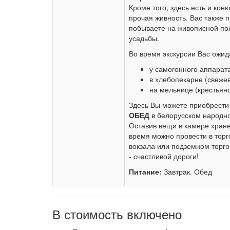
Кроме того, здесь есть и кон
прочая живность. Вас также 
побываете на живописной пол
усадьбы.
Во время экскурсии Вас ожи
у самогонного аппарата
в хлебопекарне (свежев
на мельнице (крестьянс
Здесь Вы можете приобрести
ОБЕД
в белорусском народно
Оставив вещи в камере хране
время можно провести в торг
вокзала или подземном торг
- счастливой дороги!
Питание:
Завтрак. Обед
В стоимость включено