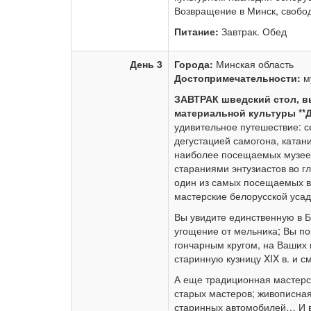
Возвращение в Минск, свобо
Питание:
Завтрак. Обед
День 3
Города:
Минская область
Достопримечательности:
му
ЗАВТРАК шведский стол, в
материальной культуры **
удивительное путешествие: 
дегустацией самогона, катан
наиболее посещаемых музеев
стараниями энтузиастов во г
один из самых посещаемых в
мастерские белорусской усадь
Вы увидите единственную в 
угощение от мельника; Вы по
гончарным кругом, на Ваших 
старинную кузницу XIX в. и 
А еще традиционная мастерс
старых мастеров; живописная
старинных автомобилей… И ве