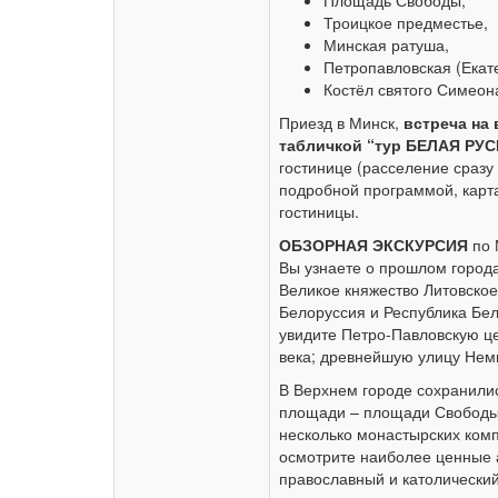
Площадь Свободы,
Троицкое предместье,
Минская ратуша,
Петропавловская (Екат
Костёл святого Симеона
Приезд в Минск,
встреча на 
табличкой “тур БЕЛАЯ РУС
гостинице (расселение сразу
подробной программой, карт
гостиницы.
ОБЗОРНАЯ ЭКСКУРСИЯ
по 
Вы узнаете о прошлом города
Великое княжество Литовское
Белоруссия и Республика Бел
увидите Петро-Павловскую це
века; древнейшую улицу Нем
В Верхнем городе сохранились
площади – площади Свободы –
несколько монастырских комп
осмотрите наиболее ценные 
православный и католический