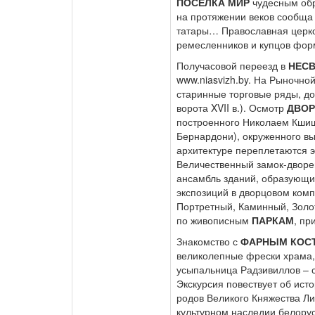
ПОСЕЛКА МИР
чудесным обр
на протяжении веков сообща 
татары… Православная церков
ремесленников и купцов фо
Получасовой переезд в
НЕС
www.niasvizh.by. На Рыночно
старинные торговые ряды, д
ворота XVII в.). Осмотр
ДВОР
построенного Николаем Кшиш
Бернардони), окруженного в
архитектуре переплетаются э
Величественный замок-дворе
ансамбль зданий, образующ
экспозиций в дворцовом комп
Портретный, Каминный, Золот
по живописным
ПАРКАМ
, пр
Знакомство с
ФАРНЫМ КОС
великолепные фрески храма
усыпальница Радзивиллов – с
Экскурсия повествует об ист
родов Великого Княжества Ли
культурном наследии белору