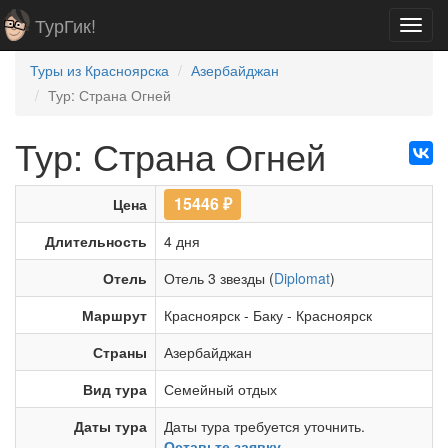
ТурГик!
Toggl
navig
Туры из Красноярска
Азербайджан
Тур: Страна Огней
Тур: Страна Огней
15446
₽
Цена
Длительность
4 дня
Отель
Отель 3 звезды (
Diplomat
)
Маршрут
Красноярск
-
Баку
-
Красноярск
Страны
Азербайджан
Вид тура
Семейный отдых
Даты тура
Даты тура требуется уточнить.
Оставьте заявку