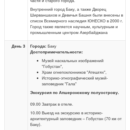
части и старого города.
Внутренний город Баку, а также Дворец
Ширваншахов и Девичья Башня были внесены в
список Всемирного наследия ЮНЕСКО в 2000 г.
Город также является научным, культурным и
промышленным центром Азербайджана
День 3
Города:
Баку
Достопримечательности:
Музей наскальных изображений
"Гобустан",
Храм огнепоклонников "Атешгях",
Историко-этнографический музей-
заповедник "Гала"
Экскурсия по Апшеронскому полуострову.
09.00 Завтрак в отеле.
10.00 Выезд на экскурсию в историко-
архитектурный заповедник – Гобустан (70 км от
Баку).