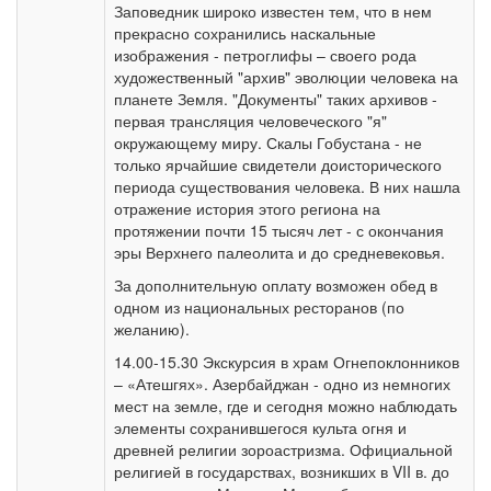
Заповедник широко известен тем, что в нем
прекрасно сохранились наскальные
изображения - петроглифы – своего рода
художественный "архив" эволюции человека на
планете Земля. "Документы" таких архивов -
первая трансляция человеческого "я"
окружающему миру. Скалы Гобустана - не
только ярчайшие свидетели доисторического
периода существования человека. В них нашла
отражение история этого региона на
протяжении почти 15 тысяч лет - с окончания
эры Верхнего палеолита и до средневековья.
За дополнительную оплату возможен обед в
одном из национальных ресторанов (по
желанию).
14.00-15.30 Экскурсия в храм Огнепоклонников
– «Атешгях». Азербайджан - одно из немногих
мест на земле, где и сегодня можно наблюдать
элементы сохранившегося культа огня и
древней религии зороастризма. Официальной
религией в государствах, возникших в VII в. до