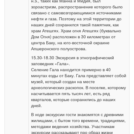
н.э., таких как Манна и Мидия, был
зороастризм, распространение которого было
связано с самовозгорающимися источниками
нефти и газа. Поэтому на этой территории до
наших дней сохранился такой памятник, как
храм Атешгях. Храм огня Атешгях (буквально
Дом Огня) расположен в 30 километрах от
центра Баку, на юго-восточной окраине
Апшеронского полуострова.
15.30-18.30 Экскурсия в этнографический
заповедник «Гала».
Селение Гала находится примерно в 40
минутах езды от Баку. Гала представляет собой
музей, который создан на месте
археологических раскопок. В поселке, которому
насчитывается пять тысяч лет, есть ряд
кварталов, которые сохранились до наших
дней.
В ходе экскурсии гости знакомятся с древними
жилищами, с бытом того времени, традициями,
методами ведения хозяйства. Участникам
экскурсии рассказывают про образ жизни