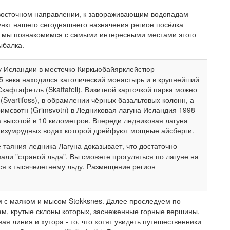
восточном направлении, к завораживающим водопадам
Пункт нашего сегодняшнего назначения регион посёлка
я мы познакомимся с самыми интересными местами этого
ыбалка.
 Исландии в местечко Киркьюбайярклейстюр
до 15 века находился католический монастырь и в крупнейший
кафтафетль (Skaftafell). Визитной карточкой парка можно
Svartifoss), в обрамлении чёрных базальтовых колонн, а
имсвотн (Grimsvotn) в Ледниковая лагуна Исландия 1998
 высотой в 10 километров. Впереди ледниковая лагуна
 в изумрудных водах которой дрейфуют мощные айсберги.
 таяния ледника Лагуна доказывает, что достаточно
али "страной льда". Вы сможете прогуляться по лагуне на
ся к тысячелетнему льду. Размещение регион
м с маяком и мысом Stokksnes. Далее проследуем по
м, крутые склоны которых, заснеженные горные вершины,
ая линия и хутора - то, что хотят увидеть путешественники