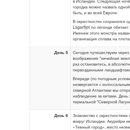
в Исландии. Следующая ночёвк
городка можно назвать одной
быть, и во всей Европе.
В окрестностях сохранился о
Lagarfljot по легенде обитае
Именем этого монстра назван
организация сплава на плотах
День 5
Сегодня путешествуем через
воображение "ничейная земл
раз остановитесь, в абсолют
первозданными ландшафтами,
Впереди (по погодным услови
низвергается с колоссальны
северной Атлантики мы отправ
наблюдение за китами. День 
термальной "Северной Лагуне
День 6
Знакомство с окрестностями 
вокруг Исландии. Акурейри к
«Темный город», место незе