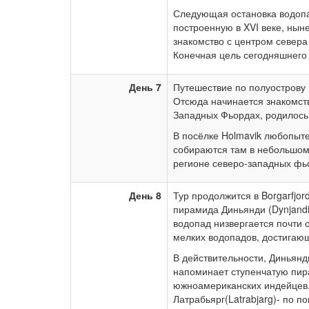
Следующая остановка водопа
построенную в XVI веке, нын
знакомство с центром север
Конечная цель сегодняшнего 
День 7
Путешествие по полуострову 
Отсюда начинается знакомс
Западных Фьордах, родилось 
В посёлке Holmavik любопытен
собираются там в небольшом
регионе северо-западных фь
День 8
Тур продолжится в Borgarfjor
пирамида Диньянди (Dynjandi
водопад низвергается почти 
мелких водопадов, достигающ
В действительности, Диньянд
напоминает ступенчатую пир
южноамериканских индейцев.Ч
Латрабьярг(Latrabjarg)- по 