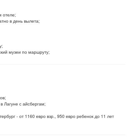
 отеле;
атно в день вылета;
у;
ский музеи по маршруту;
ов;
в Лагуне с айсбергам;
ербург - от 1160 евро взр., 950 евро ребенок до 11 лет