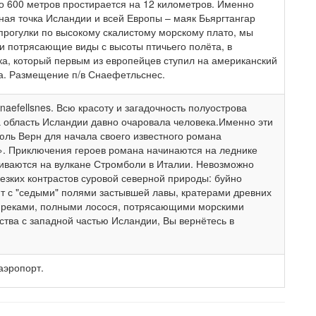
до 600 метров простирается на 12 километров. Именно
ная точка Исландии и всей Европы – маяк Бьяргтангар
й прогулки по высокому скалистому морскому плато, мы
и потрясающие виды с высоты птичьего полёта, в
ека, который первым из европейцев ступил на американский
ба. Размещение п/в Снаефетльснес.
aefellsnes. Всю красоту и загадочность полуострова
а область Исландии давно очаровала человека.Именно эти
ль Верн для начала своего известного романа
». Приключения героев романа начинаются на леднике
чиваются на вулкане Стромболи в Италии. Невозможно
езких контрастов суровой северной природы: буйно
т с "седыми" полями застывшей лавы, кратерами древних
 реками, полными лосося, потрясающими морскими
ства с западной частью Исландии, Вы вернётесь в
аэропорт.