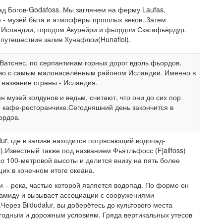
д Богов-Godafoss. Мы заглянем на ферму Laufas,
е - музей быта и атмосферы прошлых веков. Затем
а Исландии, городом Акурейри и фьордом Скагафьёрдур.
путешествия залив Хунафлои(Hunafloi).
Ватснес, по серпантинам горных дорог вдоль фьордов.
тво с самым малонаселённым районом Исландии. Именно в
название страны - Исландия.
 музей колдунов и ведьм, считают, что они до сих пор
 кафе-ресторанчике.Сегодняшний день закончится в
ордов.
dur, где в заливе находится потрясающий водопад-
).Известный также под названием Фьятльфосс (Fjallfoss)
со 100-метровой высоты и делится внизу на пять более
их в конечном итоге океана.
и – река, частью которой является водопад. По форме он
амиду и вызывает ассоциации с сооружениями
ерез Bildudalur, вы доберётесь до культового места
погодным и дорожным условиям. Гряда вертикальных утесов