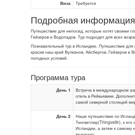
Виза
Требуется
Подробная информация 
Путешествие для непосед, которые хотят своими гл
Гейзеров и Водопадов. Тур подходит для всех возра
Познавательный тур в Исландию. Путешествие для н
красив наш край Вулканов, Айсбергов, Гейзеров и В
погодных условий.
Программа тура
День 1
Встреча в международном аэ
отель в Рейкьявике. Дополни
самой северной столицей ми
День 2
Наше путешествие по Исланд
Тингветлир(Thingvellir), к ег
Исландии, а затем к самому 
водопаду.