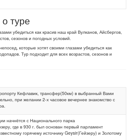
о туре
азами убедиться как красив наш край Вулканов, Айсбергов,
стов, сезонов и погодных условий.
епосед, которые хотят своими глазами убедиться как
одопадов. Тур подходит для всех возрастов, сезонов и
ропорту Кефлавик, трансфер(50км) в выбранный Вами
тельно, при желании 2-х часовое вечернее знакомство с
ра.
ии начнётся с Национального парка
о озеру, где в 930 г. был основан первый парламент
известному горячему источнику Geysir(Гейзеру) и Золотому