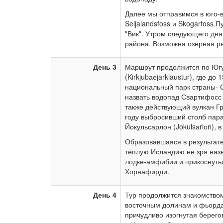
Далее мы отправимся в юго-
Seljalandsfoss и Skogarfoss.
"Вик". Утром следующего дн
района. Возможна озёрная р
День 3
Маршрут продолжится по Югу
(Kirkjubаеjarklaustur), где 
национальный парк страны- С
назвать водопад Свартифосс (
также действующий вулкан Гр
году выбросивший столб пара
Йокульсарлон (Jokulsаrlоn),
Образовавшаяся в результате
тёплую Исландию не зря назв
лодке-амфибии и прикоснуть
Хорнафирди.
День 4
Тур продолжится знакомство
восточным долинам и фьорда
причудливо изогнутая берегов