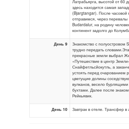
Латрабьярга, высотой от 60 
здесь находится самая запад
(Bjargtangar). После часово
отправимся, через перевалы 
Budardalur, на родину челов
континент задолго до Колум
День 9
Знакомство с полуостровом Sn
трудно передать словами.Эт
прекрасные земли выбрал Жю
«Путешествие в центр Земли
Снайфетльсйокутль, а закан
устоять перед очарованием р
цветущие долины соседствую
вулканов, весело бурлящими
бухтами. Далее после знаком
Рейкьявик.
День 10
Завтрак в отеле. Трансфер в 