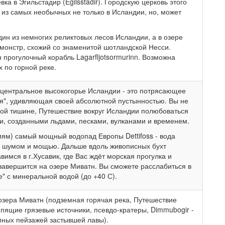
а в Эгильстадир (Egilsstadir). Городскую церковь этого
 из самых необычных не только в Исландии, но, может
дин из немногих реликтовых лесов Исландии, а в озере
т монстр, схожий со знаменитой шотландской Несси.
 прогулочный корабль Lagarfljotsormurinn. Возможна
 по горной реке.
 центральное высокогорье Исландии - это потрясающее
я", удивляющая своей абсолютной пустынностью. Вы не
ной тишине, Путешествие вокруг Исландии полюбоваться
 созданными льдами, песками, вулканами и временем.
ям) самый мощный водопад Европы Dettifoss - вода
м шумом и мощью. Дальше вдоль живописных бухт
имся в г.Хусавик, где Вас ждёт морская прогулка и
завершится на озере Миватн. Вы сможете расслабиться в
" с минеральной водой (до +40 С).
озера Миватн (подземная горячая река, Путешествие
ипящие грязевые источники, псевдо-кратеры, Dimmubogir -
мных пейзажей застывшей лавы).